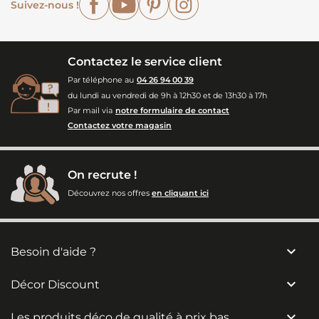
Suivez-nous !
Contactez le service client
Par téléphone au
04 26 94 00 39
du lundi au vendredi de 9h à 12h30 et de 13h30 à 17h
Par mail via
notre formulaire de contact
Contactez votre magasin
On recrute !
Découvrez nos offres
en cliquant ici

Besoin d'aide ?

Décor Discount

Les produits déco de qualité à prix bas