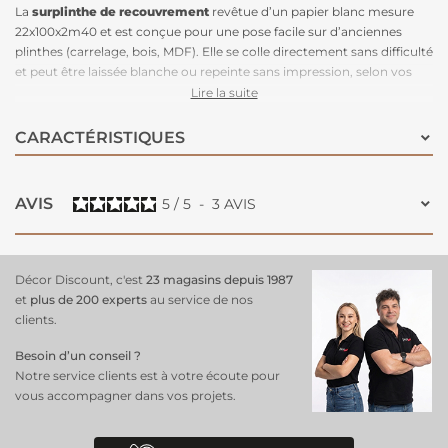
La
surplinthe de recouvrement
revêtue d’un papier blanc mesure
22x100x2m40 et est conçue pour une pose facile sur d’anciennes
plinthes (carrelage, bois, MDF). Elle se colle directement sans difficulté
et peut être laissée blanche ou repeinte sans impression, selon vos
envies déco. Son bord droit lui confère une esthétique moderne et
Lire la suite
épurée, idéale pour
rafraîchir vos intérieurs sans gros travaux
.
Fabriquée en Charente-Maritime et vendue par lot de 5 unités, cette
CARACTÉRISTIQUES
surplinthe
combine praticité, design et fabrication locale pour un
rendu soigné et durable.
AVIS
5
/
5
-
3
AVIS
Décor Discount, c'est
23 magasins depuis 1987
et
plus de 200 experts
au service de nos
clients.
Besoin d’un conseil ?
Notre service clients est à votre écoute pour
vous accompagner dans vos projets.