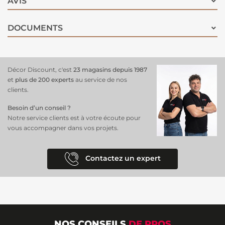
AVIS
DOCUMENTS
Décor Discount, c'est
23 magasins depuis 1987
et
plus de 200 experts
au service de nos
clients.
Besoin d’un conseil ?
Notre service clients est à votre écoute pour
vous accompagner dans vos projets.
Contactez un expert
NOS CONSEILS
DE PROS