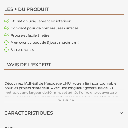
LES + DU PRODUIT
Utilisation uniquement en intérieur
Convient pour de nombreuses surfaces
Propre et facile à retirer
A enlever au bout de 3 jours maximum !
Sans solvants
L'AVIS DE L'EXPERT
Découvrez l'Adhésif de Masquage UHU, votre allié incontournable
pour les projets d'intérieur. Avec une longueur généreuse de 50
mètres et une largeur de 50 mm, cet adhésif offre une couverture
étendue pour toutes vos tâches de masquage. Que vous travailliez
Lire la suite
sur du plâtre, des murs peints ou du bois, sa polyvalence est
incomparable, assurant une adhérence fiable sur pratiquement
toutes les surfaces intérieures.
CARACTÉRISTIQUES
Grâce à sa qualité supérieure et à son pouvoir adhésif, il vous
permettra de réaliser des travaux précis et nets, tout en offrant une
facilité d'utilisation !