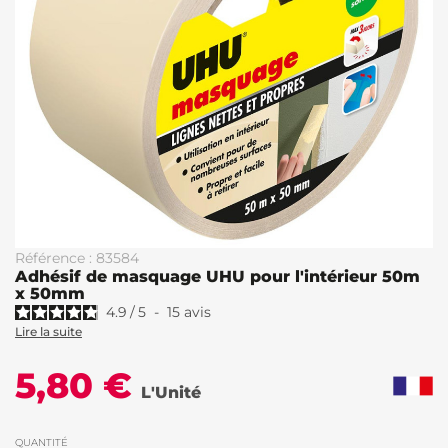
Référence : 83584
Adhésif de masquage UHU pour l'intérieur 50m
x 50mm
4.9
/
5
-
15
avis
Lire la suite
5,80 €
L'Unité
QUANTITÉ