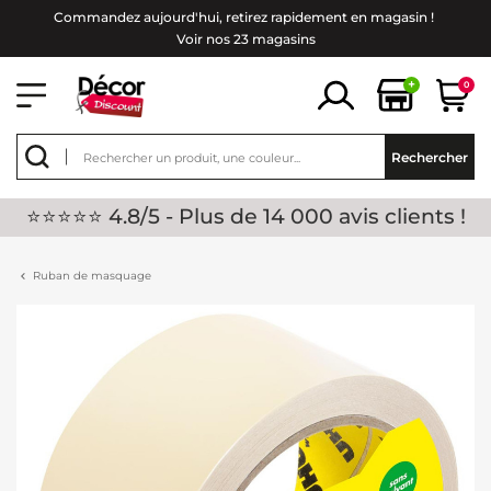
Commandez aujourd'hui, retirez rapidement en magasin !
Voir nos 23 magasins
+
0
Rechercher
⭐⭐⭐⭐⭐ 4.8/5 - Plus de 14 000 avis clients !
Ruban de masquage