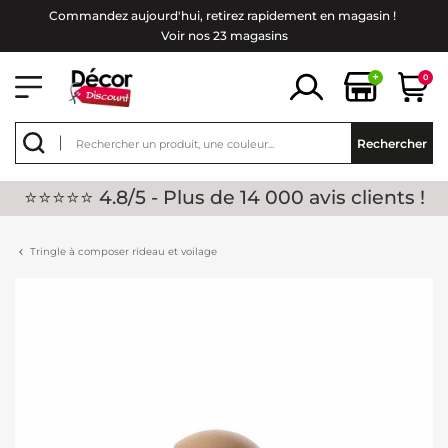
Commandez aujourd'hui, retirez rapidement en magasin !
Voir nos 23 magasins
+
0
Rechercher
⭐⭐⭐⭐⭐ 4.8/5 - Plus de 14 000 avis clients !
Tringle à composer rideau et voilage