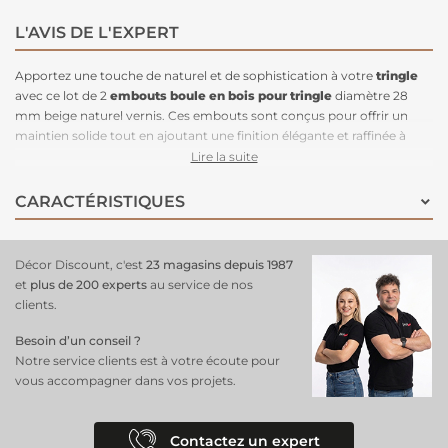
L'AVIS DE L'EXPERT
Apportez une touche de naturel et de sophistication à votre
tringle
avec ce lot de 2
embouts boule en bois pour tringle
diamètre 28
mm beige naturel vernis. Ces embouts sont conçus pour offrir un
maintien solide tout en ajoutant une finition élégante et raffinée à
votre installation. Leur forme sphérique classique et leur teinte beige
Lire la suite
naturel vernis apportent une note chaleureuse et lumineuse, idéale
pour des décors scandinaves, bohèmes ou contemporains. Fabriqués
CARACTÉRISTIQUES
en bois de qualité, ces embouts allient robustesse et esthétique, tout
en garantissant une longue durée d’utilisation.
Faciles à installer
, ils
se fixent aisément aux extrémités de votre tringle et ajoutent un fini
Décor Discount, c'est
23 magasins depuis 1987
soigné à votre habillage de fenêtre, apportant une touche de naturel
et
plus de 200 experts
au service de nos
et de raffinement à votre espace.
clients.
Besoin d’un conseil ?
Notre service clients est à votre écoute pour
vous accompagner dans vos projets.
Contactez un expert