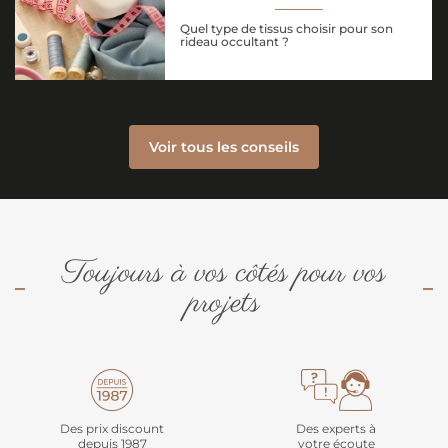
Quel type de tissus choisir pour son
rideau occultant ?
Voir tous les conseils
Toujours à vos côtés pour vos
projets
Des prix discount
Des experts à
depuis 1987
votre écoute