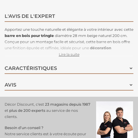
L'AVIS DE L'EXPERT
Apportez une touche naturelle et élégante à votre intérieur avec cette
barre en bois pour tringle
diamètre 28 mm beige naturel 200 cm.
Conçue pour un montage facile et sécurisé, cette barre en bois offre
une finition épurée et raffinée, idéale pour une
décoration
scandinave
, bohème ou classique. Avec un diamètre de 28 mm, elle
Lire la suite
est compatible avec une large gamme d'accessoires de tringle et de
rideaux, assurant un maintien solide et stable. Sa teinte beige naturel
CARACTÉRISTIQUES
s'intègre parfaitement dans tous les styles de décoration, apportant
une atmosphère chaleureuse et apaisante à votre espace.
Idéale
AVIS
pour les fenêtres de grande taille
ou les baies vitrées, cette barre en
bois de 200 cm allie à la fois esthétique et fonctionnalité pour
sublimer vos rideaux et créer une ambiance harmonieuse et
accueillante.
Décor Discount, c'est
23 magasins depuis 1987
et
plus de 200 experts
au service de nos
clients.
Besoin d’un conseil ?
Notre service clients est à votre écoute pour