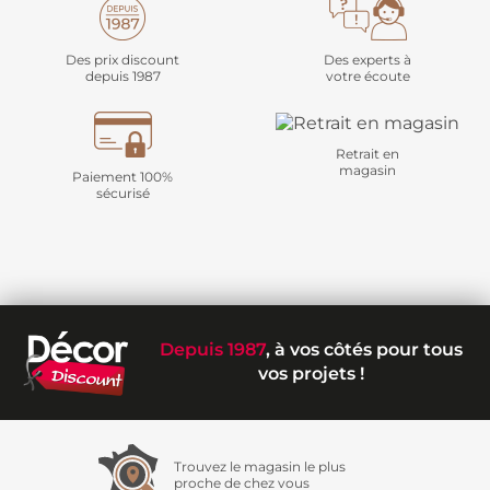
Des prix discount
Des experts à
depuis 1987
votre écoute
Retrait en
magasin
Paiement 100%
sécurisé
Depuis 1987
, à vos côtés pour tous
vos projets !
Trouvez le magasin le plus
proche de chez vous