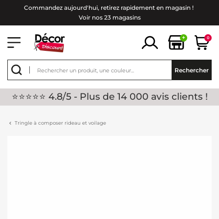
Commandez aujourd'hui, retirez rapidement en magasin !
Voir nos 23 magasins
+
0
Rechercher
⭐⭐⭐⭐⭐ 4.8/5 - Plus de 14 000 avis clients !
Tringle à composer rideau et voilage