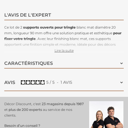
L'AVIS DE L'EXPERT
Ce lot de 2
supports ouverts pour tringle
blanc mat diamètre 20
mm, longueur 90 mm offre une solution pratique et esthétique
pour
fixer votre tringle
. Avec leur finishing blanc mat, ces supports
apportent une finition simple et moderne, idéale pour des décors
lumineux et épurés. Leur longueur de 90 mm permet de maintenir la
Lire la suite
tringle à une distance adéquate du mur, offrant ainsi une suspension
stable et fonctionnelle de vos rideaux. Fabriqués en matériaux solides,
CARACTÉRISTIQUES
ces
supports de tringle
garantissent une installation facile et une
utilisation durable !
AVIS
5
/
5
-
1
AVIS
Décor Discount, c'est
23 magasins depuis 1987
et
plus de 200 experts
au service de nos
clients.
Besoin d’un conseil ?