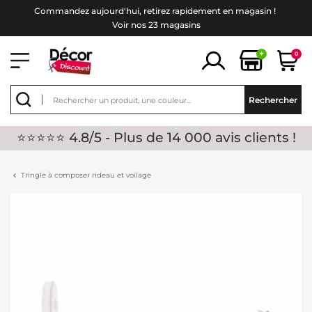
Commandez aujourd'hui, retirez rapidement en magasin !
Voir nos 23 magasins
+
0
Rechercher
⭐⭐⭐⭐⭐ 4.8/5 - Plus de 14 000 avis clients !
Tringle à composer rideau et voilage