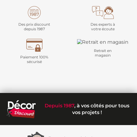
Des prix discount
Des experts à
depuis 1987
votre écoute
Retrait en
magasin
Paiement 100%
sécurisé
Depuis 1987
, à vos côtés pour tous
vos projets !