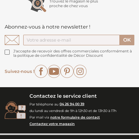
Trouvez le magasin le plus
proche de chez vous
Abonnez-vous à notre newsletter !
J'accepte de recevoir des offres commerciales conformément à
la politique de confidentialité de Décor Discount
Facebook
YouTube
Pinterest
Instagram
Suivez-nous !
Contactez le service client
Par téléphone au
04 26 94 00 39
du lundi au vendredi de 9h à 12h30 et de 13h30 à 17h
Par mail via
notre formulaire de contact
Contactez votre magasin