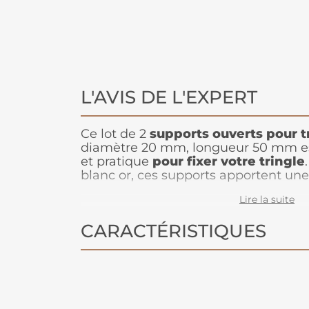
L'AVIS DE L'EXPERT
Ce lot de 2
supports ouverts pour t
diamètre 20 mm, longueur 50 mm es
et pratique
pour fixer votre tringle
blanc or, ces supports apportent un
raffinée, idéale pour des décors à la
Lire la suite
classiques. Leur longueur de 50 mm
la tringle proche du mur, tout en ga
CARACTÉRISTIQUES
suspension stable et fonctionnelle p
Parfaits pour
compléter votre tring
solution esthétique tout en garantiss
sécurisée.