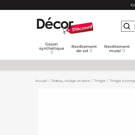
Co
Gazon
Revêtement
Revêtement
synthétique
de sol
mural
Accueil
Rideau, voilage et store
Tringle
Tringle à compo