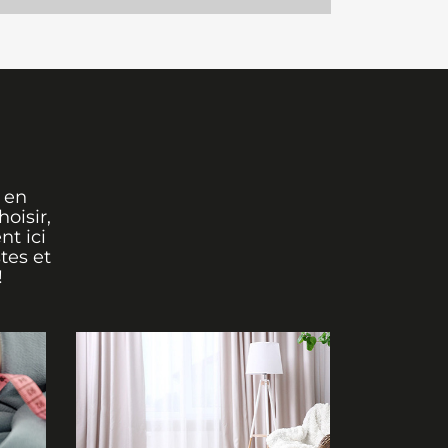
 en
oisir,
nt ici
tes et
!