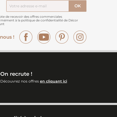
pte de recevoir des offres commerciales
rmément à
la politique de confidentialité de Décor
unt
Facebook
YouTube
Pinterest
Instagram
nous !
On recrute !
Découvrez nos offres
en cliquant ici