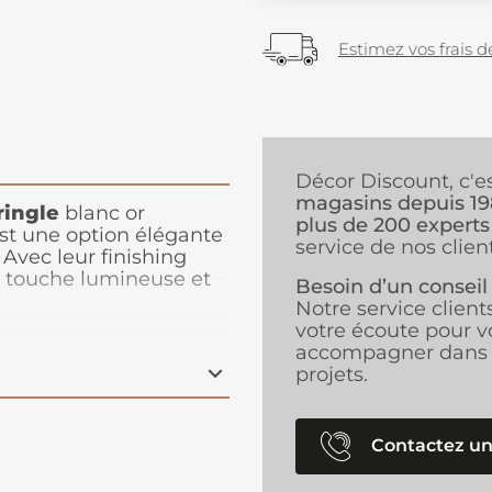
Estimez vos frais de
Décor Discount, c'e
magasins depuis 1
ringle
blanc or
plus de 200 experts
t une option élégante
service de nos client
. Avec leur finishing
e touche lumineuse et
Besoin d’un conseil
 fois modernes et
Notre service client
 permet de maintenir
votre écoute pour v
rantissant une
accompagner dans 
our vos rideaux.
projets.
le
, ils offrent une
ant une fixation
Contactez un