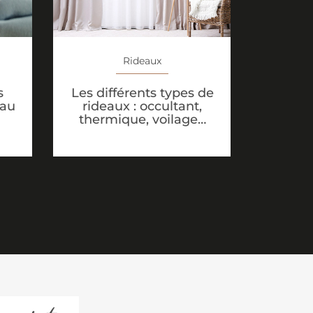
Rideaux
s
Les différents types de
eau
rideaux : occultant,
thermique, voilage…