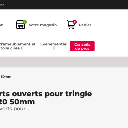
ins
+
0
on
Votre magasin
Panier
 d'ameublement et
Evènementiel
Conseils
toile cirée
de pros
20 50mm
rts ouverts pour tringle
 20 50mm
erts pour...