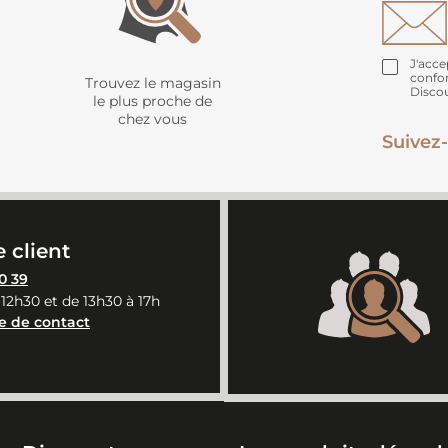
J'acce
confo
Trouvez le magasin
Disco
le plus proche de
chez vous
Suivez-
 client
0 39
 12h30 et de 13h30 à 17h
e de contact