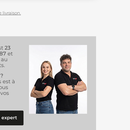
 livraison.
st
23
987
et
au
s.
 ?
s est à
ous
vos
 expert