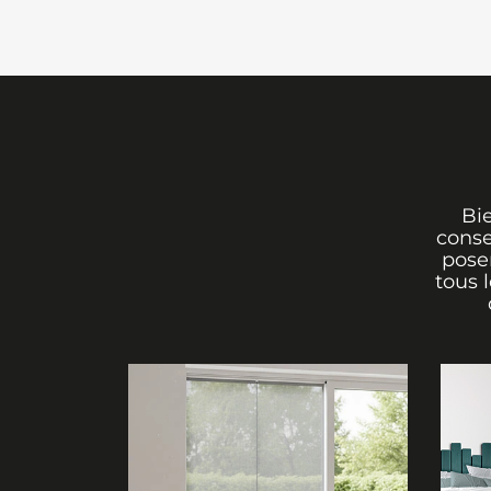
Bi
conse
poser
tous 