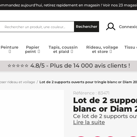
mmandez aujourd'hui, retirez rapidement en magasin !
Voir nos 23 magas
Connexi
Rechercher
Peinture
Papier
Tapis, coussin
Rideau, voilage
Tissu
peint
et plaid
et store
⭐⭐⭐⭐⭐ 4.8/5 - Plus de 14 000 avis clients !
ser rideau et voilage
Lot de 2 supports ouverts pour tringle blanc or Diam 
Référence : 83471
Lot de 2 suppo
blanc or Diam
Ce lot de 2 supports ouv
Lire la suite