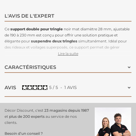
L'AVIS DE L'EXPERT
Ce
support double pour tringle
noir mat diamètre 28 mm, ajustable
de 190 à 230 mm est conçu pour offrir une solution pratique et
élégante pour
suspendre deux tringles
simultanément. Idéal pour
des rideaux et voilages superposés, ce support permet de gérer
facilement plusieurs couches de rideaux, tout en garantissant un
Lire la suite
maintien stable et sécurisé. Sa finition noir mat s'intègre parfaitement
dans des décors modernes ou industriels, ajoutant une touche
CARACTÉRISTIQUES
discrète mais moderne. Grâce à son ajustabilité, il peut être
facilement adapté pour s'ajuster à différentes tailles de fenêtres.
Fabriqué en matériaux robustes, ce support double est à la fois solide
AVIS
5
/
5
-
1
AVIS
et fonctionnel, apportant une solution simple pour
installer vos
rideaux
.
Décor Discount, c'est
23 magasins depuis 1987
et
plus de 200 experts
au service de nos
clients.
Besoin d’un conseil ?