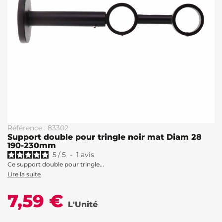
Référence : 83302
Support double pour tringle noir mat Diam 28
190-230mm
5
/
5
-
1
avis
Ce support double pour tringle...
Lire la suite
7,59 €
L'Unité