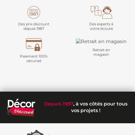
Des prix discount
Des experts à
depuis 1987
votre écoute
Retrait en
magasin
Paiement 100%
sécurisé
Depuis 1987
, à vos côtés pour tous
vos projets !