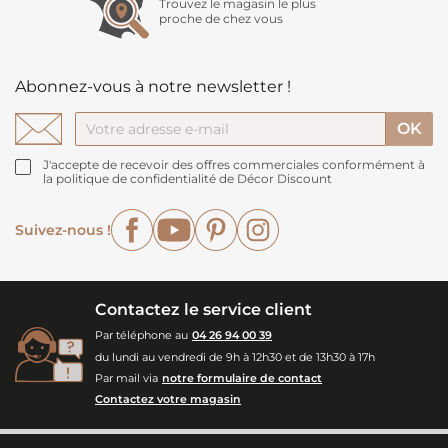
Trouvez le magasin le plus
proche de chez vous
Abonnez-vous à notre newsletter !
J'accepte de recevoir des offres commerciales conformément à
la politique de confidentialité de Décor Discount
Facebook
YouTube
Pinterest
Instagram
Suivez-nous !
Contactez le service client
Par téléphone au
04 26 94 00 39
du lundi au vendredi de 9h à 12h30 et de 13h30 à 17h
Par mail via
notre formulaire de contact
Contactez votre magasin