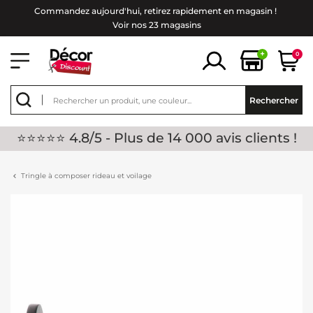
Commandez aujourd'hui, retirez rapidement en magasin !
Voir nos 23 magasins
+
0
Rechercher
⭐⭐⭐⭐⭐ 4.8/5 - Plus de 14 000 avis clients !
Tringle à composer rideau et voilage