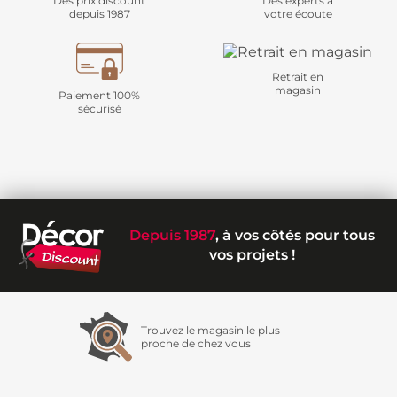
Des prix discount
Des experts à
depuis 1987
votre écoute
Retrait en
magasin
Paiement 100%
sécurisé
Depuis 1987
, à vos côtés pour tous
vos projets !
Trouvez le magasin le plus
proche de chez vous