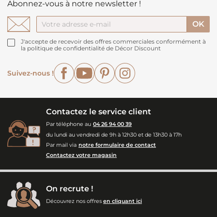
Abonnez-vous à notre newsletter !
J'accepte de recevoir des offres commerciales conformément à
la politique de confidentialité de Décor Discount
Facebook
YouTube
Pinterest
Instagram
Suivez-nous !
Contactez le service client
Par téléphone au
04 26 94 00 39
du lundi au vendredi de 9h à 12h30 et de 13h30 à 17h
Par mail via
notre formulaire de contact
Contactez votre magasin
On recrute !
Découvrez nos offres
en cliquant ici