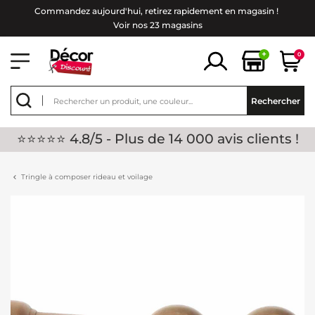
Commandez aujourd'hui, retirez rapidement en magasin !
Voir nos 23 magasins
+
0
Rechercher
⭐⭐⭐⭐⭐ 4.8/5 - Plus de 14 000 avis clients !
Tringle à composer rideau et voilage