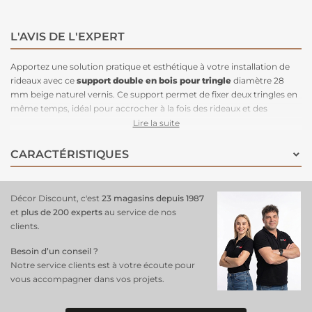
L'AVIS DE L'EXPERT
Apportez une solution pratique et esthétique à votre installation de
rideaux avec ce
support double en bois pour tringle
diamètre 28
mm beige naturel vernis. Ce support permet de fixer deux tringles en
même temps, idéal pour accrocher à la fois des rideaux et des
voilages ou pour créer un agencement de rideaux superposés. Sa
Lire la suite
teinte beige naturel vernis met en valeur la beauté du bois, apportant
une touche chaleureuse et raffinée à votre
décoration intérieure
.
CARACTÉRISTIQUES
Conçu en bois de qualité, il offre à la fois une grande robustesse et un
design élégant, parfaitement adapté à une décoration scandinave,
moderne ou classique. Facile à installer, ce support double combine
Décor Discount, c'est
23 magasins depuis 1987
fonctionnalité et esthétisme !
et
plus de 200 experts
au service de nos
clients.
Besoin d’un conseil ?
Notre service clients est à votre écoute pour
vous accompagner dans vos projets.