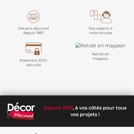
Des prix discount
Des experts à
depuis 1987
votre écoute
Retrait en
magasin
Paiement 100%
sécurisé
Depuis 1987
, à vos côtés pour tous
vos projets !