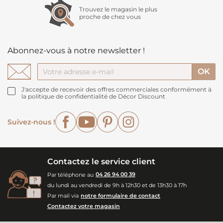
Trouvez le magasin le plus
proche de chez vous
Abonnez-vous à notre newsletter !
J'accepte de recevoir des offres commerciales conformément à
la politique de confidentialité de Décor Discount
Facebook
YouTube
Pinterest
Instagram
Suivez-nous !
Contactez le service client
Par téléphone au
04 26 94 00 39
du lundi au vendredi de 9h à 12h30 et de 13h30 à 17h
Par mail via
notre formulaire de contact
Contactez votre magasin