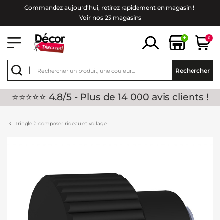
Commandez aujourd'hui, retirez rapidement en magasin !
Voir nos 23 magasins
+
0
Rechercher
⭐⭐⭐⭐⭐ 4.8/5 - Plus de 14 000 avis clients !
Tringle à composer rideau et voilage