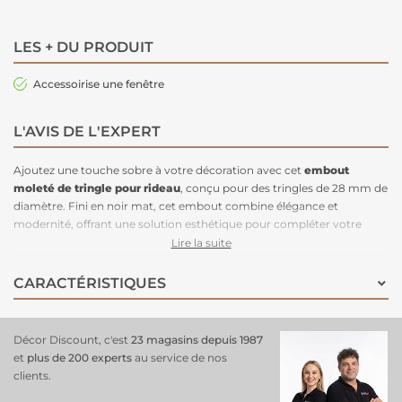
LES + DU PRODUIT
Accessoirise une fenêtre
L'AVIS DE L'EXPERT
Ajoutez une touche sobre à votre décoration avec cet
embout
moleté de
tringle pour rideau
, conçu pour des tringles de 28 mm de
diamètre. Fini en noir mat, cet embout combine élégance et
modernité, offrant une solution esthétique pour compléter votre
installation de rideaux. Sa texture moletée ajoute un détail chic et
Lire la suite
discret, parfait pour les intérieurs contemporains. Cet
embout à
tringle est robuste et facile à installer
, cet embout garantit une
CARACTÉRISTIQUES
finition impeccable à vos
tringles à
rideaux
.
Décor Discount, c'est
23 magasins depuis 1987
et
plus de 200 experts
au service de nos
clients.