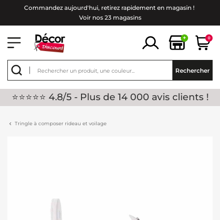
Commandez aujourd'hui, retirez rapidement en magasin !
Voir nos 23 magasins
+
0
Rechercher
⭐⭐⭐⭐⭐ 4.8/5 - Plus de 14 000 avis clients !
Tringle à composer rideau et voilage