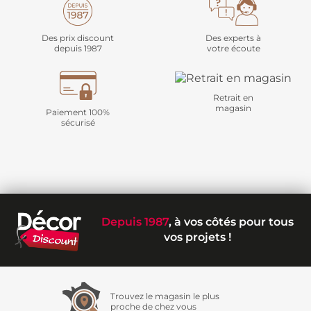
Des prix discount
Des experts à
depuis 1987
votre écoute
Retrait en
magasin
Paiement 100%
sécurisé
Depuis 1987
, à vos côtés pour tous
vos projets !
Trouvez le magasin le plus
proche de chez vous