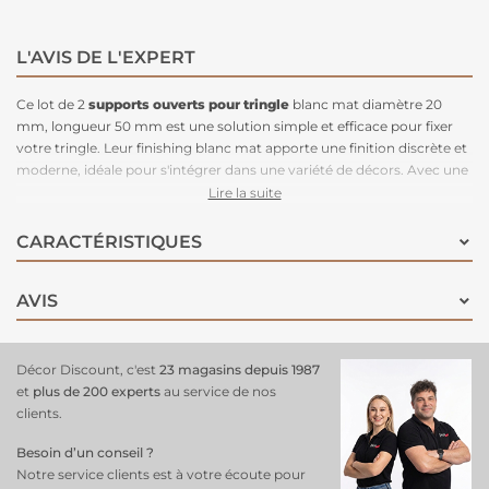
L'AVIS DE L'EXPERT
Ce lot de 2
supports ouverts pour tringle
blanc mat diamètre 20
mm, longueur 50 mm est une solution simple et efficace pour fixer
votre tringle. Leur finishing blanc mat apporte une finition discrète et
moderne, idéale pour s'intégrer dans une variété de décors. Avec une
longueur de 50 mm, ces supports maintiennent la tringle près du
Lire la suite
mur, permettant une
suspension fluide et stable de vos rideaux
.
Fabriqués en matériaux solides, ces supports sont faciles à installer et
CARACTÉRISTIQUES
garantissent une fixation fiable et durable. Parfaits pour compléter
votre tringle !
AVIS
Décor Discount, c'est
23 magasins depuis 1987
et
plus de 200 experts
au service de nos
clients.
Besoin d’un conseil ?
Notre service clients est à votre écoute pour