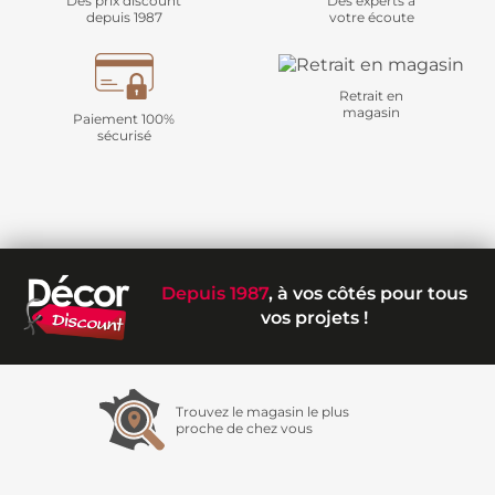
Des prix discount
Des experts à
depuis 1987
votre écoute
Retrait en
magasin
Paiement 100%
sécurisé
Depuis 1987
, à vos côtés pour tous
vos projets !
Trouvez le magasin le plus
proche de chez vous