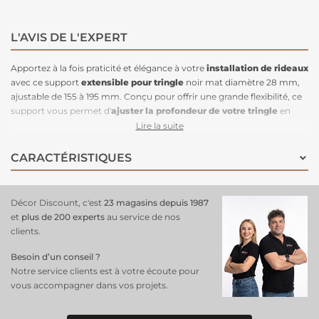
L'AVIS DE L'EXPERT
Apportez à la fois praticité et élégance à votre
installation de rideaux
avec ce support
extensible pour tringle
noir mat diamètre 28 mm,
ajustable de 155 à 195 mm. Conçu pour offrir une grande flexibilité, ce
support vous permet d'
ajuster la profondeur de votre tringle
en
fonction de la configuration de votre espace, tout en garantissant un
Lire la suite
maintien solide et sécurisé. Sa finishing noir mat apporte une finition
moderne et élégante, idéale pour des décors contemporains ou
CARACTÉRISTIQUES
industriels. Fabriqué à partir de matériaux de qualité, ce support
combine robustesse et esthétisme, tout en s’intégrant parfaitement à
différents styles d’intérieur. Facile à installer, il vous permet de
Décor Discount, c'est
23 magasins depuis 1987
suspendre vos rideaux avec facilité
!
et
plus de 200 experts
au service de nos
clients.
Besoin d’un conseil ?
Notre service clients est à votre écoute pour
vous accompagner dans vos projets.