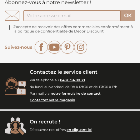
Abonnez-vous à notre newsletter !
J'accepte de recevoir des offres commerciales conformément à
la politique de confidentialité de Décor Discount
Facebook
YouTube
Pinterest
Instagram
Suivez-nous !
Contactez le service client
Par téléphone au
04 26 94 00 39
du lundi au vendredi de 9h à 12h30 et de 13h30 à 17h
Par mail via
notre formulaire de contact
Contactez votre magasin
On recrute !
Découvrez nos offres
en cliquant ici