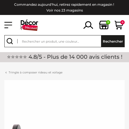
Commandez aujourd'hui, retirez rapidement en magasin !
Voir nos 23 magasins
+
0
Rechercher
⭐⭐⭐⭐⭐ 4.8/5 - Plus de 14 000 avis clients !
Tringle à composer rideau et voilage