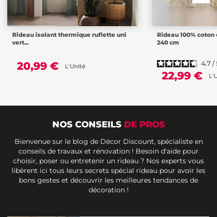
Rideau isolant thermique ruflette uni
Rideau 100% coton é
vert...
240 cm
4.7
/
20,99 €
L'Unité
22,99 €
L'
NOS CONSEILS
DE PROS
Bienvenue sur le blog de Décor Discount, spécialiste en
conseils de travaux et rénovation ! Besoin d'aide pour
choisir, poser ou entretenir un rideau ? Nos experts vous
libèrent ici tous leurs secrets spécial rideau pour avoir les
bons gestes et découvrir les meilleures tendances de
décoration !