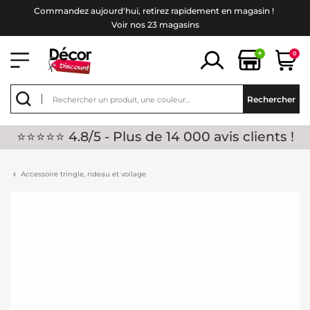
Commandez aujourd'hui, retirez rapidement en magasin !
Voir nos 23 magasins
+
0
Rechercher
⭐⭐⭐⭐⭐ 4.8/5 - Plus de 14 000 avis clients !
Accessoire tringle, rideau et voilage