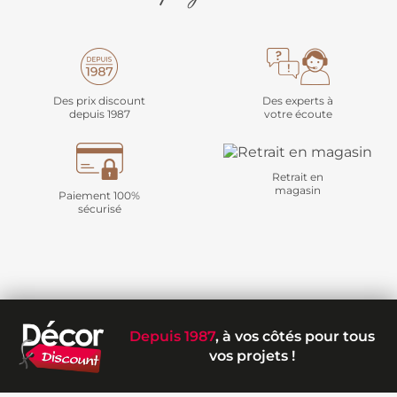
Des prix discount
Des experts à
depuis 1987
votre écoute
Retrait en
magasin
Paiement 100%
sécurisé
Depuis 1987
, à vos côtés pour tous
vos projets !