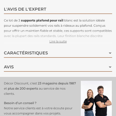
L'AVIS DE L'EXPERT
Ce lot de 3
supports plafond pour rail
blanc est la solution idéale
pour suspendre solidement vos rails à rideaux au plafond. Conçus
pour offrir un maintien fiable et stable, ces supports sont compatibles
avec la plupart des rails standards. Leur finition blanche discrète
s'intègre facilement à tous les types d'intérieurs, garantissant une
Lire la suite
installation élégante et soignée. Faciles à installer, ces supports
permettent une
fixation sécurisée du rail
, assurant un coulissement
CARACTÉRISTIQUES
fluide et sans accroc de vos rideaux. Parfaits pour remplacer des
supports usés ou compléter une installation, ils sont essentiels pour
AVIS
un système de rideaux fonctionnel et esthétique.
Décor Discount, c'est
23 magasins depuis 1987
et
plus de 200 experts
au service de nos
clients.
Besoin d’un conseil ?
Notre service clients est à votre écoute pour
vous accompagner dans vos projets.