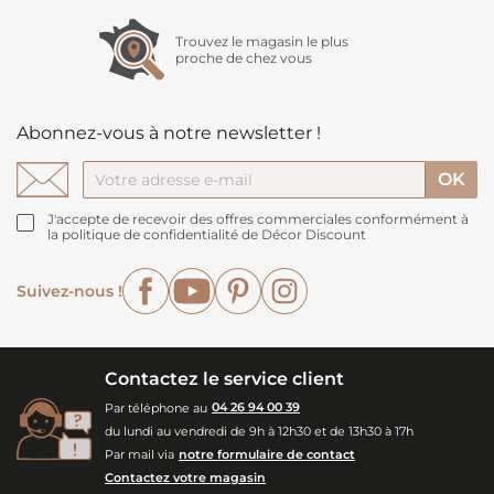
Trouvez le magasin le plus
proche de chez vous
Abonnez-vous à notre newsletter !
J'accepte de recevoir des offres commerciales conformément à
la politique de confidentialité de Décor Discount
Facebook
YouTube
Pinterest
Instagram
Suivez-nous !
Contactez le service client
Par téléphone au
04 26 94 00 39
du lundi au vendredi de 9h à 12h30 et de 13h30 à 17h
Par mail via
notre formulaire de contact
Contactez votre magasin