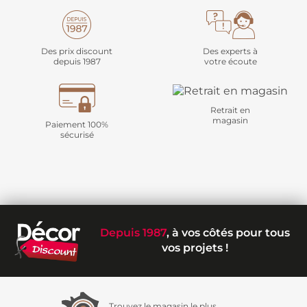
Des prix discount
Des experts à
depuis 1987
votre écoute
Retrait en
magasin
Paiement 100%
sécurisé
Depuis 1987
, à vos côtés pour tous
vos projets !
Trouvez le magasin le plus