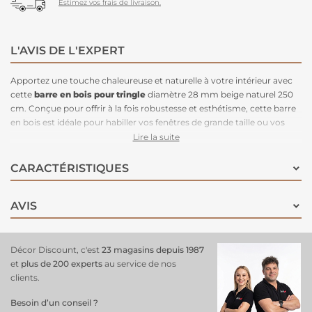
Estimez vos frais de livraison.
L'AVIS DE L'EXPERT
Apportez une touche chaleureuse et naturelle à votre intérieur avec
cette
barre en bois pour tringle
diamètre 28 mm beige naturel 250
cm. Conçue pour offrir à la fois robustesse et esthétisme, cette barre
en bois est idéale pour habiller vos fenêtres de grande taille ou vos
baies vitrées. Son diamètre de 28 mm est compatible avec de
Lire la suite
nombreux accessoires de tringle et rideaux, permettant une
installation stable et sécurisée. La teinte beige naturel apporte une
CARACTÉRISTIQUES
ambiance douce et apaisante, s'intégrant parfaitement dans tous les
styles de décoration
, qu’ils soient modernes, scandinaves ou
AVIS
classiques. Avec ses 250 cm de longueur, cette barre en bois est
parfaite pour les grandes ouvertures, alliant à la fois fonctionnalité et
raffinement pour sublimer votre espace tout en apportant une
atmosphère chaleureuse et naturelle.
Décor Discount, c'est
23 magasins depuis 1987
et
plus de 200 experts
au service de nos
clients.
Besoin d’un conseil ?