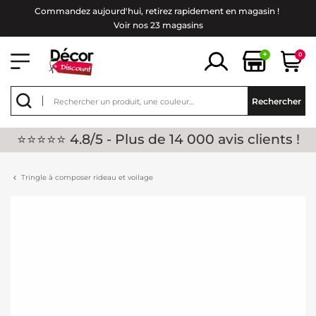
Commandez aujourd'hui, retirez rapidement en magasin !
Voir nos 23 magasins
+
0
Rechercher
⭐⭐⭐⭐⭐ 4.8/5 - Plus de 14 000 avis clients !
Tringle à composer rideau et voilage