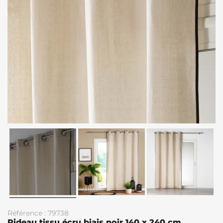
Référence : 79738
Rideau tissu écru biais noir 140 x 240 cm