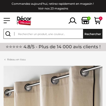
Commandez aujourd'hui, retirez rapidement en magasin !
Voir nos 23 magasins
+
0
Rechercher
⭐⭐⭐⭐⭐ 4.8/5 - Plus de 14 000 avis clients !
Rideau en tissu