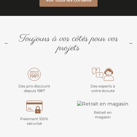
Toujours à vos côtés pour vos
projets
Des prix discount
Des experts à
depuis 1987
votre écoute
Retrait en
magasin
Paiement 100%
sécurisé