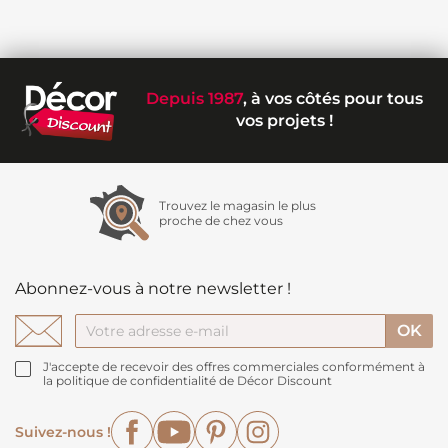
Depuis 1987
, à vos côtés pour tous
vos projets !
Trouvez le magasin le plus
proche de chez vous
Abonnez-vous à notre newsletter !
J'accepte de recevoir des offres commerciales conformément à
la politique de confidentialité de Décor Discount
Facebook
YouTube
Pinterest
Instagram
Suivez-nous !