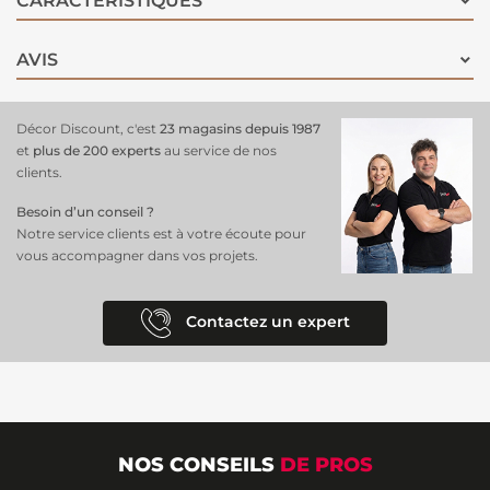
CARACTÉRISTIQUES
AVIS
Décor Discount, c'est
23 magasins depuis 1987
et
plus de 200 experts
au service de nos
clients.
Besoin d’un conseil ?
Notre service clients est à votre écoute pour
vous accompagner dans vos projets.
Contactez un expert
NOS CONSEILS
DE PROS