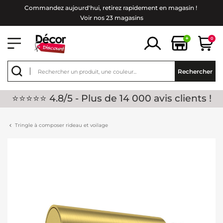
Commandez aujourd'hui, retirez rapidement en magasin !
Voir nos 23 magasins
+
0
Rechercher
⭐⭐⭐⭐⭐ 4.8/5 - Plus de 14 000 avis clients !
Tringle à composer rideau et voilage