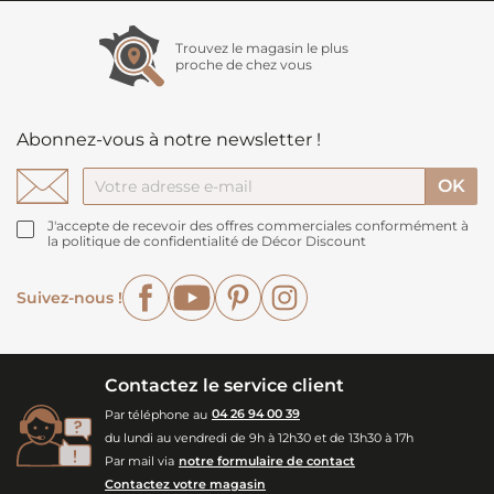
Trouvez le magasin le plus
proche de chez vous
Abonnez-vous à notre newsletter !
J'accepte de recevoir des offres commerciales conformément à
la politique de confidentialité de Décor Discount
Facebook
YouTube
Pinterest
Instagram
Suivez-nous !
Contactez le service client
Par téléphone au
04 26 94 00 39
du lundi au vendredi de 9h à 12h30 et de 13h30 à 17h
Par mail via
notre formulaire de contact
Contactez votre magasin