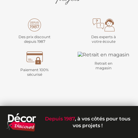
Des prix discount
Des experts à
depuis 1987
votre écoute
Retrait en
magasin
Paiement 100%
sécurisé
Depuis 1987
, à vos côtés pour tous
vos projets !