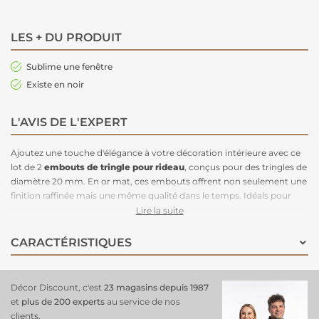
LES + DU PRODUIT
Sublime une fenêtre
Existe en noir
L'AVIS DE L'EXPERT
Ajoutez une touche d'élégance à votre décoration intérieure avec ce
lot de 2
embouts de tringle pour rideau
, conçus pour des tringles de
diamètre 20 mm. En or mat, ces embouts offrent non seulement une
finition raffinée mais une même qualité dans le temps. Idéals pour
compléter votre
tringle à rideau
, ces embouts apportent une touche
Lire la suite
finale sophistiquée à votre installation, que ce soit dans le salon, la
chambre ou toute autre pièce de la maison.
CARACTÉRISTIQUES
Décor Discount, c'est
23 magasins depuis 1987
et
plus de 200 experts
au service de nos
clients.