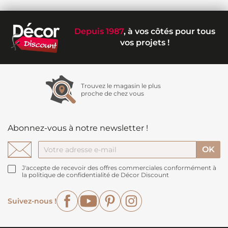
Depuis 1987
, à vos côtés pour tous
vos projets !
Trouvez le magasin le plus
proche de chez vous
Abonnez-vous à notre newsletter !
J'accepte de recevoir des offres commerciales conformément à
la politique de confidentialité de Décor Discount
Facebook
YouTube
Pinterest
Instagram
Suivez-nous !