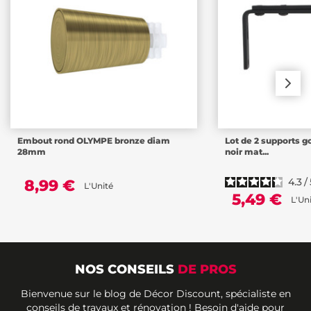
Embout rond OLYMPE bronze diam
Lot de 2 supports g
28mm
noir mat...
4.3
/
8,99 €
L'Unité
5,49 €
L'Un
NOS CONSEILS
DE PROS
Bienvenue sur le blog de Décor Discount, spécialiste en
conseils de travaux et rénovation ! Besoin d'aide pour