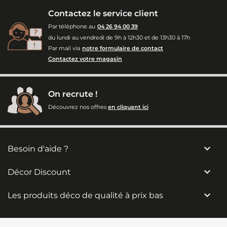
Contactez le service client
Par téléphone au
04 26 94 00 39
du lundi au vendredi de 9h à 12h30 et de 13h30 à 17h
Par mail via
notre formulaire de contact
Contactez votre magasin
On recrute !
Découvrez nos offres
en cliquant ici

Besoin d'aide ?

Décor Discount

Les produits déco de qualité à prix bas