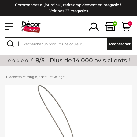
Commandez aujourd'hui, retirez rapidement en magasin !
Voir nos 23 magasins
+
0
Rechercher
⭐⭐⭐⭐⭐ 4.8/5 - Plus de 14 000 avis clients !
Accessoire tringle, rideau et voilage