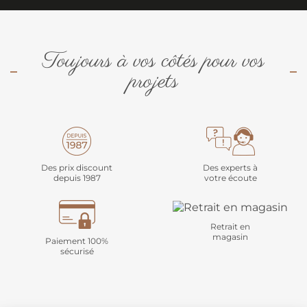
Toujours à vos côtés pour vos
projets
Des prix discount
Des experts à
depuis 1987
votre écoute
Retrait en
magasin
Paiement 100%
sécurisé