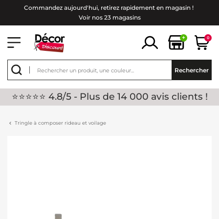
Commandez aujourd'hui, retirez rapidement en magasin !
Voir nos 23 magasins
+
0
Rechercher
⭐⭐⭐⭐⭐ 4.8/5 - Plus de 14 000 avis clients !
Tringle à composer rideau et voilage