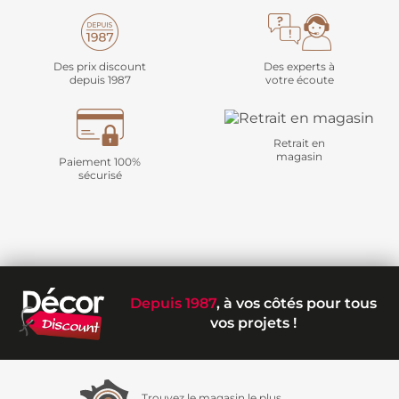
Des prix discount
Des experts à
depuis 1987
votre écoute
Retrait en
magasin
Paiement 100%
sécurisé
Depuis 1987
, à vos côtés pour tous
vos projets !
Trouvez le magasin le plus