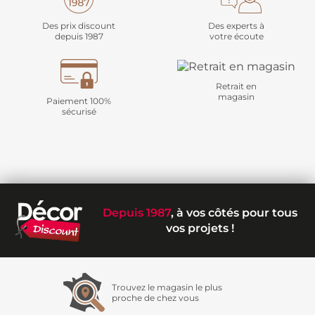
Des prix discount
Des experts à
depuis 1987
votre écoute
Retrait en
magasin
Paiement 100%
sécurisé
Depuis 1987
, à vos côtés pour tous
vos projets !
Trouvez le magasin le plus
proche de chez vous