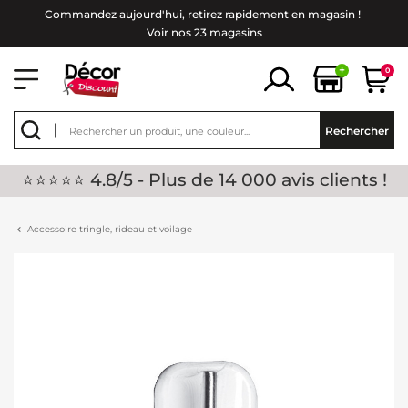
Commandez aujourd'hui, retirez rapidement en magasin !
Voir nos 23 magasins
+
0
Rechercher
⭐⭐⭐⭐⭐ 4.8/5 - Plus de 14 000 avis clients !
Accessoire tringle, rideau et voilage