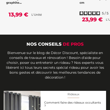
graphite...
cm
5
/
5
13,99 €
L'Unité
23,99 €
L'
NOS CONSEILS
DE PROS
Bienvenue sur le blog de Décor Discount, spécialiste en
conseils de travaux et rénovation ! Besoin d'aide pour
choisir, poser ou entretenir un rideau ? Nos experts vous
libèrent ici tous leurs secrets spécial rideau pour avoir les
bons gestes et découvrir les meilleures tendances de
décoration !
Rideaux
Comment faire des rideaux occultants
?