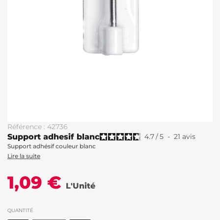
Référence : 42736
Support adhesif blanc
4.7
/
5
-
21
avis
Support adhésif couleur blanc
Lire la suite
1,09 €
L'Unité
QUANTITÉ