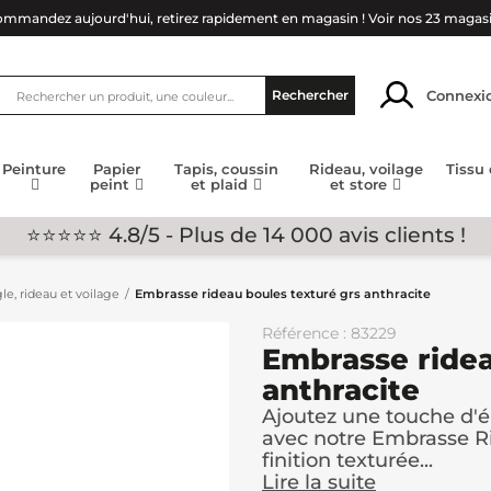
mmandez aujourd'hui, retirez rapidement en magasin !
Voir nos 23 magas
Connexi
Rechercher
Peinture
Papier
Tapis, coussin
Rideau, voilage
Tissu
peint
et plaid
et store
⭐⭐⭐⭐⭐ 4.8/5 - Plus de 14 000 avis clients !
le, rideau et voilage
Embrasse rideau boules texturé grs anthracite
Référence : 83229
Embrasse ridea
anthracite
Ajoutez une touche d'é
avec notre Embrasse R
finition texturée...
Lire la suite