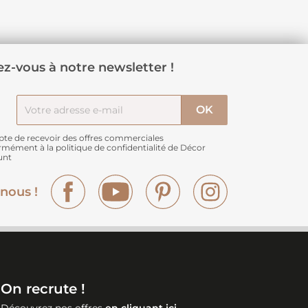
z-vous à notre newsletter !
pte de recevoir des offres commerciales
rmément à
la politique de confidentialité de Décor
unt
Facebook
YouTube
Pinterest
Instagram
nous !
On recrute !