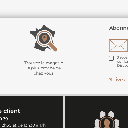
Abonne
J'acce
confo
Trouvez le magasin
Disco
le plus proche de
chez vous
Suivez-
 client
0 39
 12h30 et de 13h30 à 17h