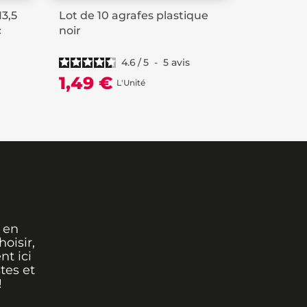
13,5
Lot de 10 agrafes plastique
Tringle d
c
noir
cm
4.6
/
5
-
5
avis
25,99
1,49 €
L'Unité
 en
oisir,
nt ici
tes et
!