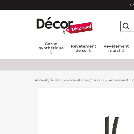
Co
Gazon
Revêtement
Revêtement
synthétique
de sol
mural
Accueil
Rideau, voilage et store
Tringle
Accessoire tring