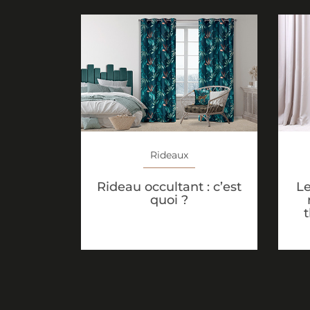
Rideaux
Rideau occultant : c’est
Le
quoi ?