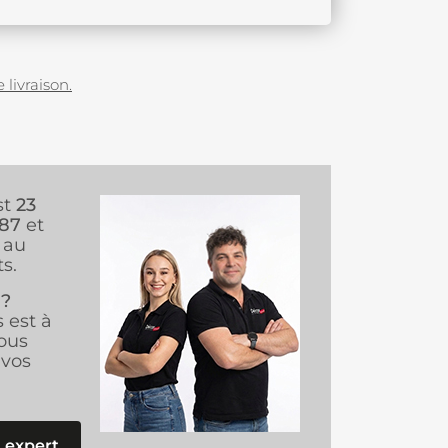
 livraison.
st
23
987
et
au
s.
 ?
s est à
ous
vos
 expert