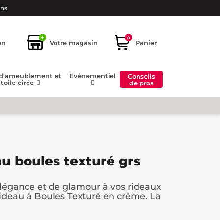
ins
+
0
on
Votre magasin
Panier
 d'ameublement et
Evènementiel
Conseils
toile cirée
de pros
u boules texturé grs
légance et de glamour à vos rideaux
ideau à Boules Texturé en crème. La