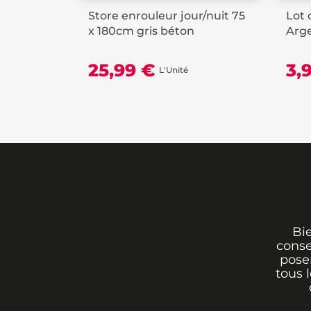
Store enrouleur jour/nuit 75
Lot 
x 180cm gris béton
Arg
25,99 €
3,
L'Unité
Bi
conse
poser
tous 