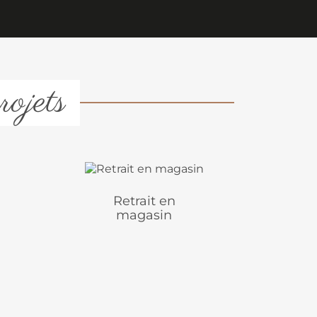
rojets
Retrait en
magasin