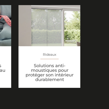
Rideaux
Solutions anti-
s
moustiques pour
eau
protéger son intérieur
durablement