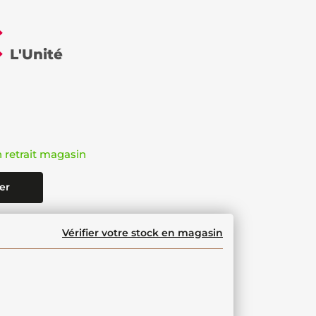
€
L'Unité
n retrait magasin
er
Vérifier votre stock en magasin