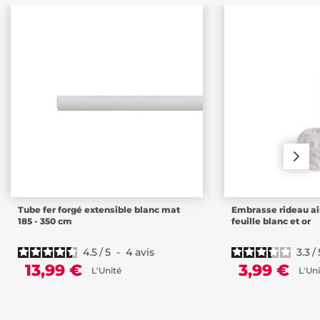
Tube fer forgé extensible blanc mat
Embrasse rideau a
185 - 350 cm
feuille blanc et or
4.5
/
5
-
4
avis
3.3
/
13,99 €
3,99 €
L'Unité
L'Uni