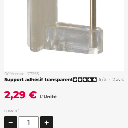
Référence : 77253
Support adhésif transparent
5
/
5
-
2
avis
2,29 €
L'Unité
QUANTITÉ