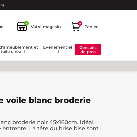
ins
+
0
on
Votre magasin
Panier
 d'ameublement et
Evènementiel
Conseils
toile cirée
de pros
e voile blanc broderie
blanc broderie noir 45x160cm. Idéal
 entrente. La tête du brise bise sont