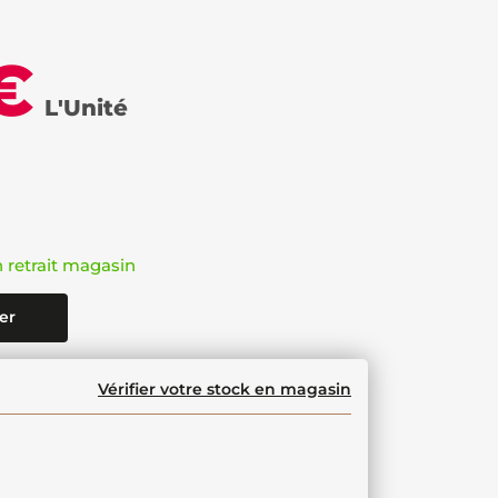
€
L'Unité
n retrait magasin
er
Vérifier votre stock en magasin