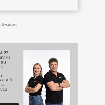
 livraison.
st
23
987
et
au
s.
 ?
s est à
ous
vos