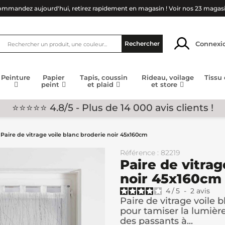
mmandez aujourd'hui, retirez rapidement en magasin !
Voir nos 23 magas
Connexi
Rechercher
Peinture
Papier
Tapis, coussin
Rideau, voilage
Tissu
peint
et plaid
et store
⭐⭐⭐⭐⭐ 4.8/5 - Plus de 14 000 avis clients !
Paire de vitrage voile blanc broderie noir 45x160cm
Référence : 82219
Paire de vitrag
noir 45x160cm
4
/
5
-
2
avis
Paire de vitrage voile 
pour tamiser la lumière
des passants à...