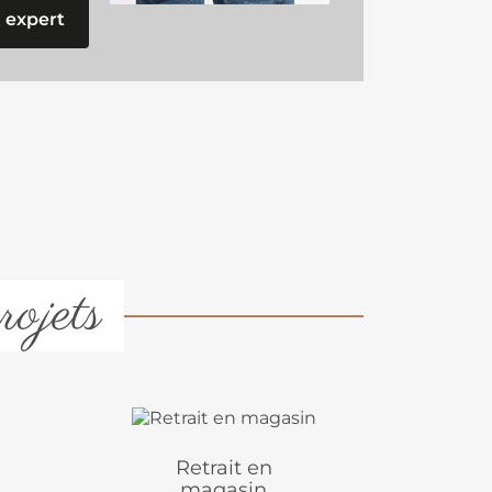
 expert
rojets
Retrait en
magasin