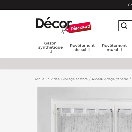
Co
Gazon
Revêtement
Revêtement
synthétique
de sol
mural
Accueil
Rideau, voilage et store
Rideau vitrage, fenêtre