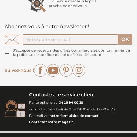
Trouvez le magasin le plus
proche de chez vous
Abonnez-vous à notre newsletter !
J'accepte de recevoir des offres commerciales conformément à
la politique de confidentialité de Décor Discount
Facebook
YouTube
Pinterest
Instagram
Suivez-nous !
Contactez le service client
Par téléphone au
04 26 94 00 39
du lundi au vendredi de 9h à 12h30 et de 13h30 à 17h
Par mail via
notre formulaire de contact
Contactez votre magasin