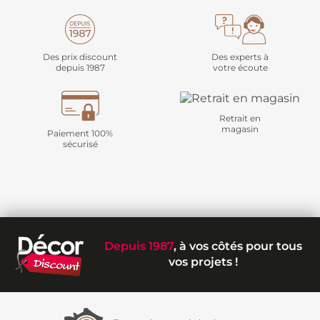
Des prix discount
Des experts à
depuis 1987
votre écoute
Retrait en
magasin
Paiement 100%
sécurisé
Depuis 1987
, à vos côtés pour tous
vos projets !