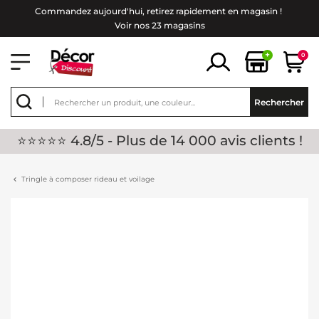
Commandez aujourd'hui, retirez rapidement en magasin !
Voir nos 23 magasins
+
0
Rechercher
⭐⭐⭐⭐⭐ 4.8/5 - Plus de 14 000 avis clients !
Tringle à composer rideau et voilage