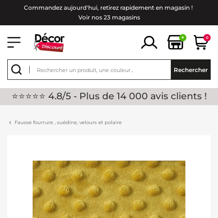
Commandez aujourd'hui, retirez rapidement en magasin !
Voir nos 23 magasins
+
0
Rechercher
⭐⭐⭐⭐⭐ 4.8/5 - Plus de 14 000 avis clients !
Fausse fourrure , suédine, velours et polaire