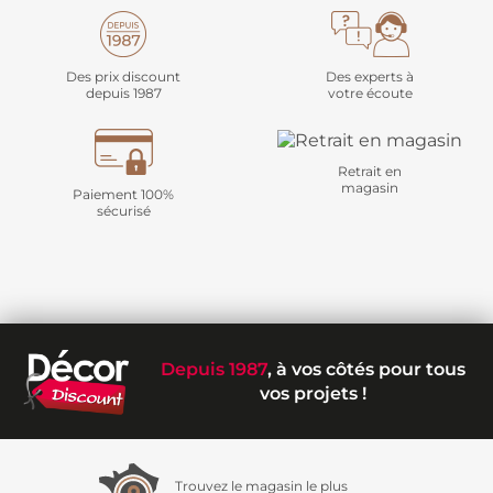
Des prix discount
Des experts à
depuis 1987
votre écoute
Retrait en
magasin
Paiement 100%
sécurisé
Depuis 1987
, à vos côtés pour tous
vos projets !
Trouvez le magasin le plus