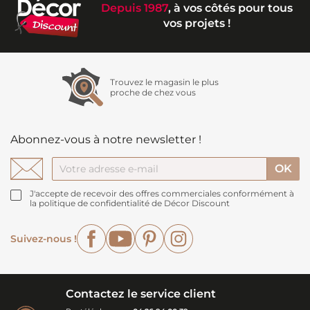
Depuis 1987
, à vos côtés pour tous
vos projets !
Trouvez le magasin le plus
proche de chez vous
Abonnez-vous à notre newsletter !
J'accepte de recevoir des offres commerciales conformément à
la politique de confidentialité de Décor Discount
Facebook
YouTube
Pinterest
Instagram
Suivez-nous !
Contactez le service client