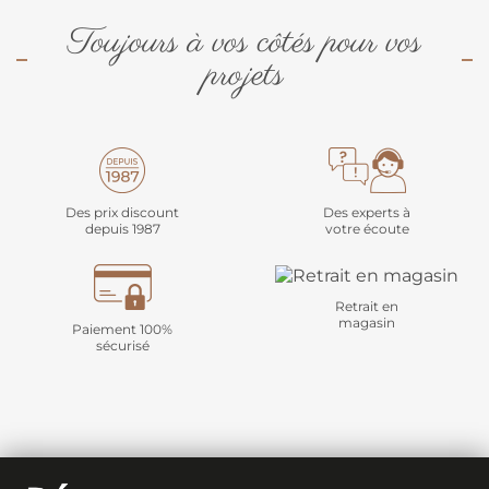
Toujours à vos côtés pour vos
projets
Des prix discount
Des experts à
depuis 1987
votre écoute
Retrait en
magasin
Paiement 100%
sécurisé