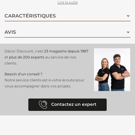
intemporelle s’adapte facilement à différents styles, que ce soit pour
Lire la suite
des manteaux, des vestes, des accessoires tendance comme des
écharpes ou des gilets, ou encore des éléments de décoration
CARACTÉRISTIQUES
comme des coussins et plaids. Offrant à la fois douceur et chaleur, ce
tissu fausse fourrure
taupe est idéal pour ajouter une
touche cosy à
AVIS
vos
projets couture
.
Décor Discount, c'est
23 magasins depuis 1987
et
plus de 200 experts
au service de nos
clients.
Besoin d’un conseil ?
Notre service clients est à votre écoute pour
vous accompagner dans vos projets.
Contactez un expert