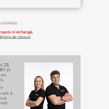
 livraison.
 repris ni échangé.
itions de retours
st
23
987
et
au
s.
 ?
s est à
ous
vos