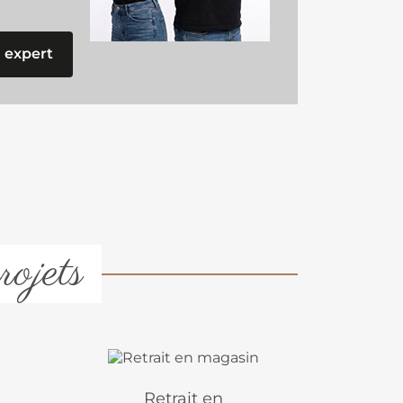
 expert
rojets
Retrait en