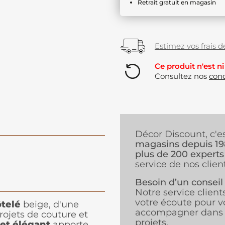
Retrait gratuit en magasin
Estimez vos frais de
Ce produit n'est ni
Consultez nos
cond
Décor Discount, c'e
magasins depuis 1
plus de 200 experts
service de nos client
Besoin d’un conseil
Notre service client
votre écoute pour v
ôtelé
beige, d'une
accompagner dans 
rojets de couture et
projets.
 et élégant
apporte