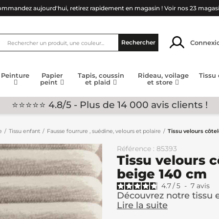
mmandez aujourd'hui, retirez rapidement en magasin !
Voir nos 23 magas
Connexi
Rechercher
Peinture
Papier
Tapis, coussin
Rideau, voilage
Tissu
peint
et plaid
et store
⭐⭐⭐⭐⭐ 4.8/5 - Plus de 14 000 avis clients !
e
Tissu enfant
Fausse fourrure , suédine, velours et polaire
Tissu velours côt
Référence : 85393
Tissu velours 
beige 140 cm
4.7
/
5
-
7
avis
Découvrez notre tissu e
Lire la suite