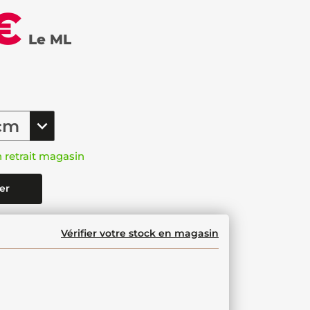
€
Le ML
n retrait magasin
er
Vérifier votre stock en magasin