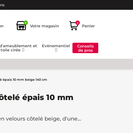
ins
+
0
on
Votre magasin
Panier
 d'ameublement et
Evènementiel
Conseils
toile cirée
de pros
elé épais 10 mm beige 140 cm
côtelé épais 10 mm
n velours côtelé beige, d'une...