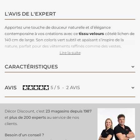
L'AVIS DE L'EXPERT
Apportez une touche de douceur naturelle et d’élégance
contemporaine à vos créations avec ce
tissu velours
côtelé lichen de
140 cm de large. Son coloris vert subtil et apaisant s’inspire de la
nature, parfait pour des vêtements raffinés comme des vestes,
pantalons ou robes, ainsi que pour des
projets de déco
intérieure
Lire la suite
tels que des coussins, rideaux ou housses. Sa texture côtelée chic et
son toucher velouté offrent un équilibre parfait entre confort, style et
CARACTÉRISTIQUES
durabilité.
Idéal pour des réalisations uniques
et harmonieuses, ce
tissu saura séduire les
passionnés de couture
et de design.
AVIS
5
/
5
-
2
AVIS
Décor Discount, c'est
23 magasins depuis 1987
et
plus de 200 experts
au service de nos
clients.
Besoin d’un conseil ?