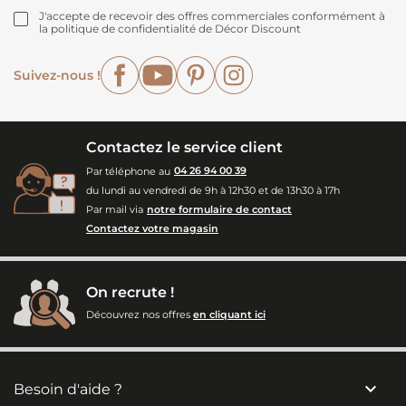
J'accepte de recevoir des offres commerciales conformément à
la politique de confidentialité de Décor Discount
Facebook
YouTube
Pinterest
Instagram
Suivez-nous !
Contactez le service client
Par téléphone au
04 26 94 00 39
du lundi au vendredi de 9h à 12h30 et de 13h30 à 17h
Par mail via
notre formulaire de contact
Contactez votre magasin
On recrute !
Découvrez nos offres
en cliquant ici

Besoin d'aide ?