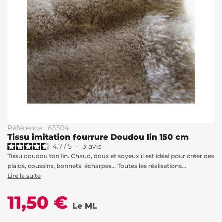
Référence : 63304
Tissu imitation fourrure Doudou lin 150 cm
4.7
/
5
-
3
avis
Tissu doudou ton lin. Chaud, doux et soyeux il est idéal pour créer des
plaids, coussins, bonnets, écharpes... Toutes les réalisations...
Lire la suite
11,50 €
Le ML