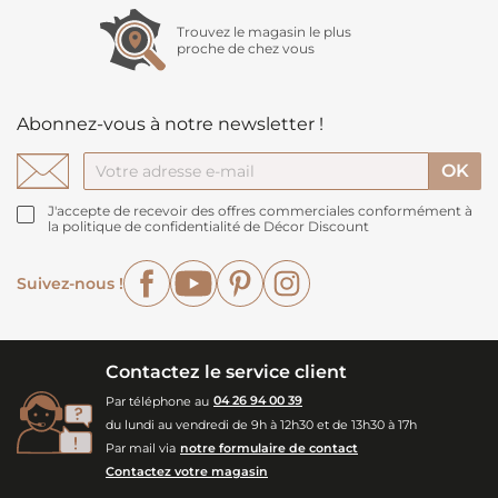
Trouvez le magasin le plus
proche de chez vous
Abonnez-vous à notre newsletter !
J'accepte de recevoir des offres commerciales conformément à
la politique de confidentialité de Décor Discount
Facebook
YouTube
Pinterest
Instagram
Suivez-nous !
Contactez le service client
Par téléphone au
04 26 94 00 39
du lundi au vendredi de 9h à 12h30 et de 13h30 à 17h
Par mail via
notre formulaire de contact
Contactez votre magasin