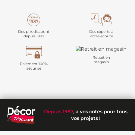
Des prix discount
Des experts à
depuis 1987
votre écoute
Retrait en
magasin
Paiement 100%
sécurisé
Depuis 1987
, à vos côtés pour tous
vos projets !