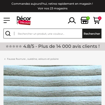
Commandez aujourd'hui, retirez rapidement en magasin !
Voir nos 23 magasins
+
0
Rechercher
⭐⭐⭐⭐⭐ 4.8/5 - Plus de 14 000 avis clients !
Fausse fourrure , suédine, velours et polaire