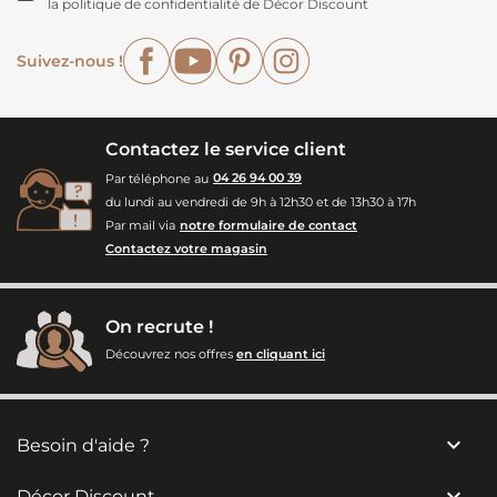
la politique de confidentialité de Décor Discount
Facebook
YouTube
Pinterest
Instagram
Suivez-nous !
Contactez le service client
Par téléphone au
04 26 94 00 39
du lundi au vendredi de 9h à 12h30 et de 13h30 à 17h
Par mail via
notre formulaire de contact
Contactez votre magasin
On recrute !
Découvrez nos offres
en cliquant ici

Besoin d'aide ?

Décor Discount