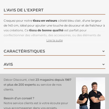
L'AVIS DE L'EXPERT
Craquez pour notre
tissu en velours
côtelé bleu clair, d'une largeur
de 140 cm, idéal pour ajouter une touche de douceur et de fraîcheur à
vos créations. Ce
tissu de bonne qualité
est parfait pour
confectionner des vêtements, des accessoires, ou des éléments de
décoration intérieure comme des coussins, des rideaux ou des
Lire la suite
housses de fauteuil. Sa couleur bleu clair élégante et apaisante
s'adapte à tous les styles, apportant une note de légèreté et de
CARACTÉRISTIQUES
raffinement à vos projets.
Facile à travailler et agréable au toucher
,
ce velours côtelé bleu clair sera un choix parfait pour vos réalisations.
AVIS
Obtenez-le dès maintenant pour donner vie à vos
idées créatives
!
Décor Discount, c'est
23 magasins depuis 1987
et
plus de 200 experts
au service de nos
clients.
Besoin d’un conseil ?
Notre service clients est à votre écoute pour
vous accompagner dans vos projets.