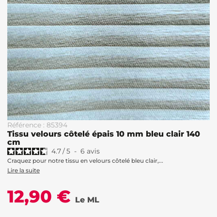
Référence : 85394
Tissu velours côtelé épais 10 mm bleu clair 140
cm
4.7
/
5
-
6
avis
Craquez pour notre tissu en velours côtelé bleu clair,...
Lire la suite
12,90 €
Le ML