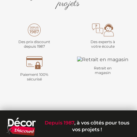
projets
Des prix discount
Des experts à
depuis 1987
votre écoute
Retrait en
magasin
Paiement 100%
sécurisé
Depuis 1987
, à vos côtés pour tous
vos projets !