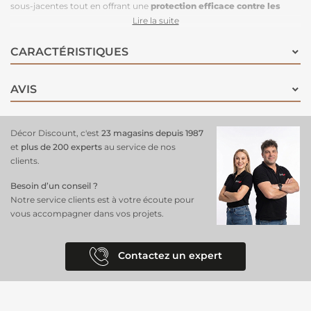
sous-jacentes tout en offrant une
protection efficace contre les
éclaboussures
, les taches et l'humidité. Avec son poids et sa largeur
Lire la suite
de 140 cm, elle convient parfaitement pour recouvrir des tables, des
comptoirs, ou tout autre mobilier, tout en étant facile à entretenir : il
CARACTÉRISTIQUES
suffit de l’essuyer pour
garder vos surfaces propres
. Pratique et
discrète, cette toile cirée apporte une touche fonctionnelle tout en
AVIS
s’adaptant à tous vos besoins de protection au quotidien.
Décor Discount, c'est
23 magasins depuis 1987
et
plus de 200 experts
au service de nos
clients.
Besoin d’un conseil ?
Notre service clients est à votre écoute pour
vous accompagner dans vos projets.
Contactez un expert