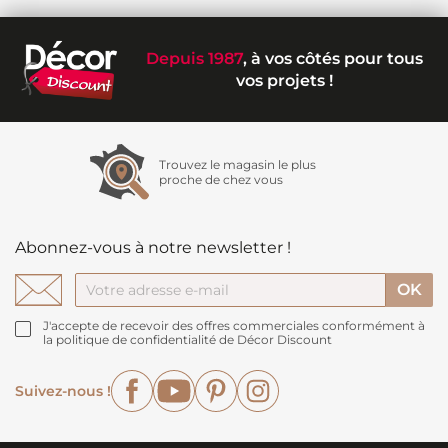
Depuis 1987
, à vos côtés pour tous
vos projets !
Trouvez le magasin le plus
proche de chez vous
Abonnez-vous à notre newsletter !
J'accepte de recevoir des offres commerciales conformément à
la politique de confidentialité de Décor Discount
Facebook
YouTube
Pinterest
Instagram
Suivez-nous !