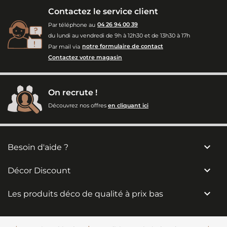
Contactez le service client
Par téléphone au
04 26 94 00 39
du lundi au vendredi de 9h à 12h30 et de 13h30 à 17h
Par mail via
notre formulaire de contact
Contactez votre magasin
On recrute !
Découvrez nos offres
en cliquant ici

Besoin d'aide ?

Décor Discount

Les produits déco de qualité à prix bas