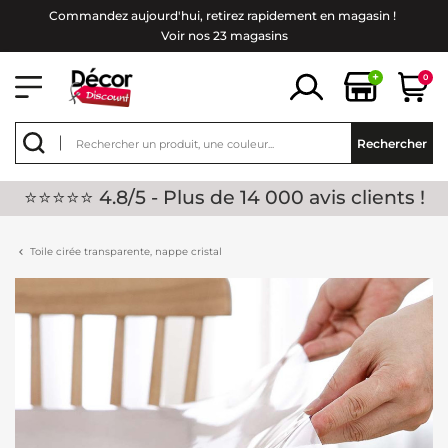
Commandez aujourd'hui, retirez rapidement en magasin !
Voir nos 23 magasins
+
0
Rechercher
⭐⭐⭐⭐⭐ 4.8/5 - Plus de 14 000 avis clients !
Toile cirée transparente, nappe cristal