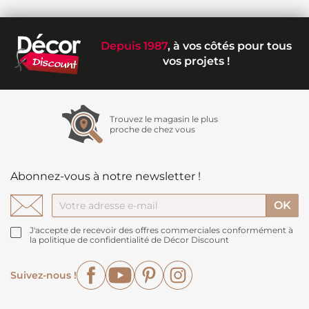
Depuis 1987
, à vos côtés pour tous
vos projets !
Trouvez le magasin le plus
proche de chez vous
Abonnez-vous à notre newsletter !
J'accepte de recevoir des offres commerciales conformément à
la politique de confidentialité de Décor Discount
Facebook
YouTube
Pinterest
Instagram
Suivez-nous !