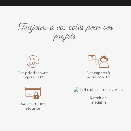
Toujours à vos côtés pour vos
projets
Des prix discount
Des experts à
depuis 1987
votre écoute
Retrait en
magasin
Paiement 100%
sécurisé