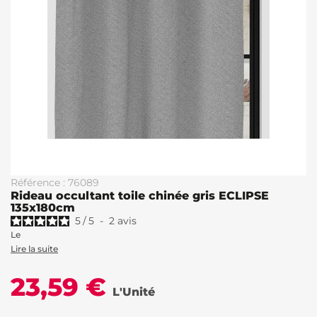
Référence : 76089
Rideau occultant toile chinée gris ECLIPSE
135x180cm
5
/
5
-
2
avis
Le
Lire la suite
23,59 €
L'Unité