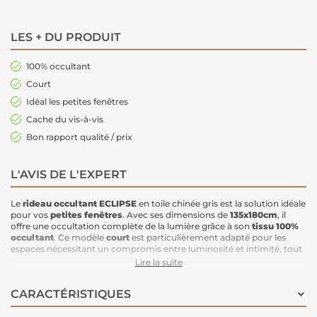
LES + DU PRODUIT
100% occultant
Court
Idéal les petites fenêtres
Cache du vis-à-vis
Bon rapport qualité / prix
L'AVIS DE L'EXPERT
Le
rideau occultant
ECLIPSE
en toile chinée gris est la solution idéale
pour vos
petites fenêtres
. Avec ses dimensions de
135x180cm
, il
offre une occultation complète de la lumière grâce à son
tissu 100%
occultant
. Ce modèle
court
est particulièrement adapté pour les
espaces nécessitant un compromis entre luminosité et intimité, tout
en
cachant le vis-à-vis
. Sa
finishing œillets
facilite l’installation, et
Lire la suite
son rapport
qualité / prix
en fait un choix pratique et économique.
Caractéristiques
:
CARACTÉRISTIQUES
Dimensions
: 135x180cm
Couleur
: Gris, toile chinée
Finition
: Œillets métalliques