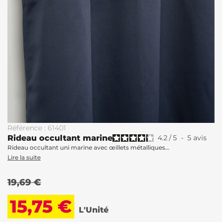
Référence : 61401
Rideau occultant marine
4.2
/
5
-
5
avis
Rideau occultant uni marine avec œillets métalliques...
Lire la suite
19,69 €
15,75 €
L'Unité