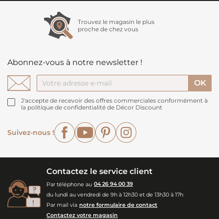
Trouvez le magasin le plus
proche de chez vous
Abonnez-vous à notre newsletter !
J'accepte de recevoir des offres commerciales conformément à
la politique de confidentialité de Décor Discount
Facebook
YouTube
Pinterest
Instagram
Suivez-nous !
Contactez le service client
Par téléphone au
04 26 94 00 39
du lundi au vendredi de 9h à 12h30 et de 13h30 à 17h
Par mail via
notre formulaire de contact
Contactez votre magasin