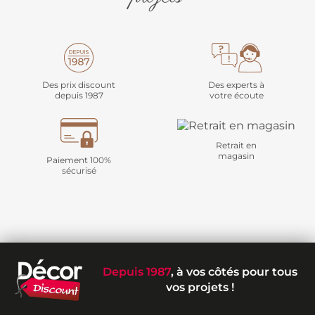
Des prix discount
Des experts à
depuis 1987
votre écoute
Retrait en
magasin
Paiement 100%
sécurisé
Depuis 1987
, à vos côtés pour tous
vos projets !