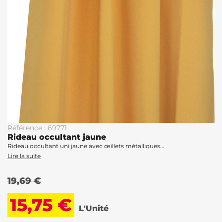
Référence : 69771
Rideau occultant jaune
Rideau occultant uni jaune avec œillets métalliques...
Lire la suite
19,69 €
15,75 €
L'Unité