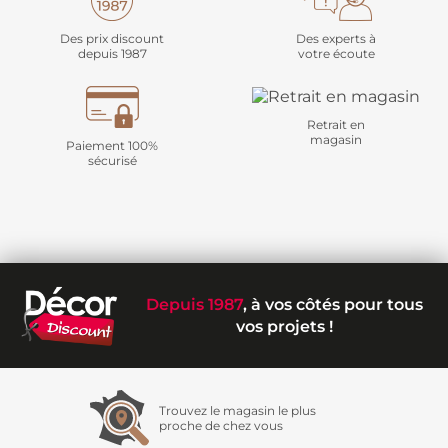
Des prix discount
Des experts à
depuis 1987
votre écoute
Retrait en
magasin
Paiement 100%
sécurisé
Depuis 1987
, à vos côtés pour tous
vos projets !
Trouvez le magasin le plus
proche de chez vous