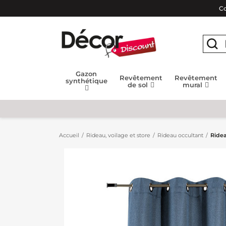
Co
Gazon
Revêtement
Revêtement
synthétique
de sol
mural
Accueil
Rideau, voilage et store
Rideau occultant
Ridea