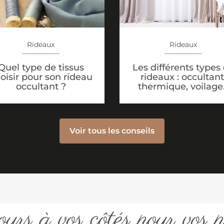
Rideaux
Rideaux
Quel type de tissus
Les différents types
oisir pour son rideau
rideaux : occultant
occultant ?
thermique, voilage
Voir tous les conseils
urs à vos côtés pour vos p