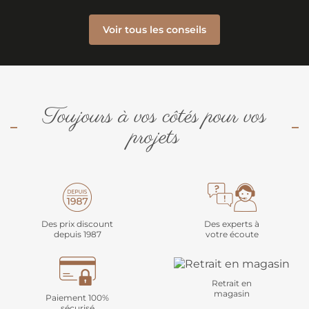
Voir tous les conseils
Toujours à vos côtés pour vos
projets
Des prix discount
Des experts à
depuis 1987
votre écoute
Retrait en
magasin
Paiement 100%
sécurisé