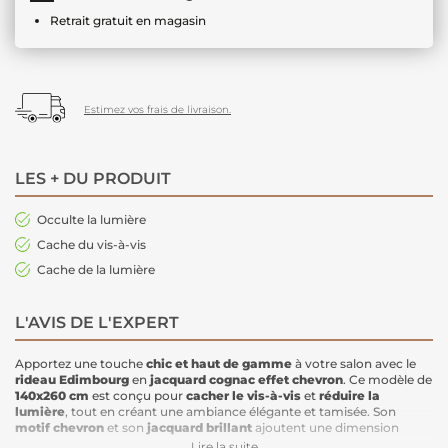
Retrait gratuit en magasin
Estimez vos frais de livraison.
LES + DU PRODUIT
Occulte la lumière
Cache du vis-à-vis
Cache de la lumière
L'AVIS DE L'EXPERT
Apportez une touche
chic et haut de gamme
à votre salon avec le
rideau Edimbourg
en
jacquard cognac effet chevron
. Ce modèle de
140x260 cm
est conçu pour
cacher le vis-à-vis
et
réduire la
lumière
, tout en créant une ambiance élégante et tamisée. Son
motif chevron
et son
jacquard brillant
ajoutent une dimension
décorative raffinée à votre intérieur, tout en offrant une
occultation
Lire la suite