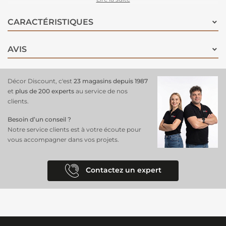
optimale
pour plus d'intimité. Ce rideau est parfait pour ceux qui
recherchent un équilibre entre
fonctionnalité et style
.
CARACTÉRISTIQUES
Caractéristiques
:
Dimensions
: 140x260 cm
Couleur
: Cognac, jacquard effet chevron
Finition
: Jacquard brillant
AVIS
Propriétés
: Réduit la lumière, protège du vis-à-vis
Utilisation
: Salon, chambre, séjour, bureaux
Design
: Effet chevron, chic et haut de gamme
Décor Discount, c'est
23 magasins depuis 1987
Ajoutez une note élégante à vos fenêtres avec ce
rideau occultant
et
plus de 200 experts
au service de nos
qui combine à la fois fonctionnalité et esthétique. Découvrez notre
clients.
gamme de
rideaux occultants
pour plus d’options et de styles.
Besoin d’un conseil ?
Notre service clients est à votre écoute pour
vous accompagner dans vos projets.
Contactez un expert