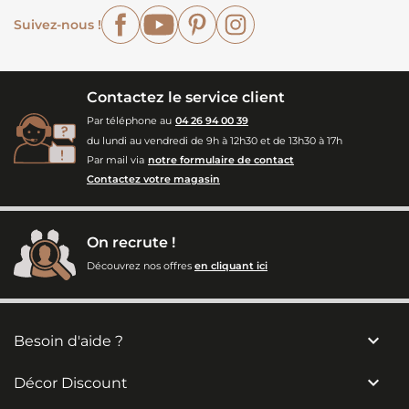
Facebook
YouTube
Pinterest
Instagram
Suivez-nous !
Contactez le service client
Par téléphone au
04 26 94 00 39
du lundi au vendredi de 9h à 12h30 et de 13h30 à 17h
Par mail via
notre formulaire de contact
Contactez votre magasin
On recrute !
Découvrez nos offres
en cliquant ici

Besoin d'aide ?

Décor Discount