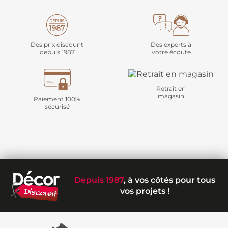
Des prix discount
Des experts à
depuis 1987
votre écoute
Retrait en
magasin
Paiement 100%
sécurisé
Depuis 1987
, à vos côtés pour tous
vos projets !