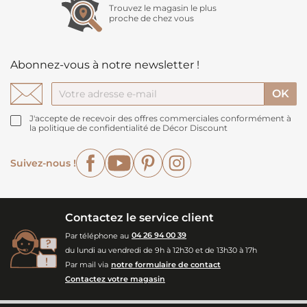
Trouvez le magasin le plus
proche de chez vous
Abonnez-vous à notre newsletter !
J'accepte de recevoir des offres commerciales conformément à
la politique de confidentialité de Décor Discount
Facebook
YouTube
Pinterest
Instagram
Suivez-nous !
Contactez le service client
Par téléphone au
04 26 94 00 39
du lundi au vendredi de 9h à 12h30 et de 13h30 à 17h
Par mail via
notre formulaire de contact
Contactez votre magasin