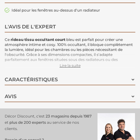
Idéal pour les fenêtres au-dessus d'un radiateur
L'AVIS DE L'EXPERT
Ce
rideau tissu occultant court
bleu est parfait pour créer une
atmosphère intime et cosy. 100% occultant, il bloque complètement
la lumière, idéal pour les chambres ou les pièces nécessitant de
l'obscurité. Grâce à ses dimensions compactes, il s'adapte
parfaitement aux fenêtres situées sous des radiateurs ou des
meubles.
Lire la suite
Caractéristiques :
Dimensions :
135x180 cm
CARACTÉRISTIQUES
Occultation totale :
100% occultant pour une obscurité totale
Couleur :
Bleu, une teinte fraîche et apaisante
Idéal pour :
Fenêtres au-dessus de radiateurs ou sous des meubles
Utilisation :
Créez un espace cosy tout en contrôlant la lumière
AVIS
Décor Discount, c'est
23 magasins depuis 1987
et
plus de 200 experts
au service de nos
clients.
Besoin d’un conseil ?