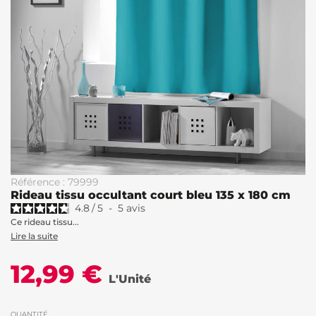
Référence : 79999
Rideau tissu occultant court bleu 135 x 180 cm
4.8
/
5
-
5
avis
Ce rideau tissu...
Lire la suite
12,99 €
L'Unité
QUANTITÉ