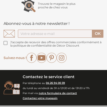
Trouvez le magasin le plus
proche de chez vous
Abonnez-vous à notre newsletter !
J'accepte de recevoir des offres commerciales conformément à
la politique de confidentialité de Décor Discount
Facebook
YouTube
Pinterest
Instagram
Suivez-nous !
Contactez le service client
Par téléphone au
04 26 94 00 39
du lundi au vendredi de 9h à 12h30 et de 13h30 à 17h
Par mail via
notre formulaire de contact
Contactez votre magasin