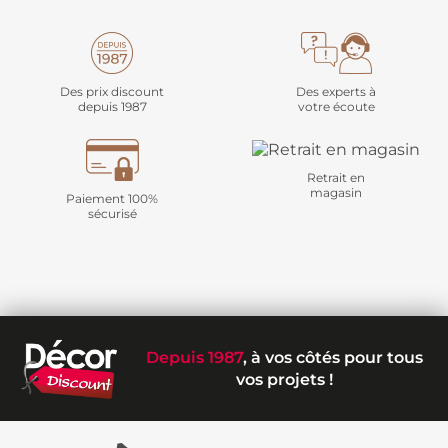
Des prix discount
Des experts à
depuis 1987
votre écoute
Retrait en
magasin
Paiement 100%
sécurisé
Depuis 1987
, à vos côtés pour tous
vos projets !