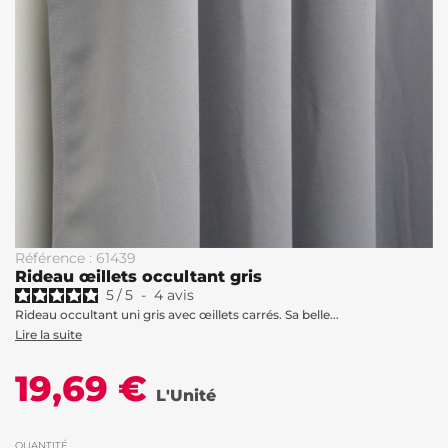
Référence : 61439
Rideau œillets occultant gris
5
/
5
-
4
avis
Rideau occultant uni gris avec œillets carrés. Sa belle...
Lire la suite
19,69 €
L'Unité
QUANTITÉ