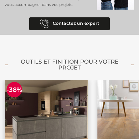
vous accompagner dans vos projets.
Les + produit :
Contactez un expert
✓ Épaisseur 7 mm
✓ Décor chêne baronial
✓ Finition mate
✓ 4 chanfreins
OUTILS ET FINITION POUR VOTRE
✓ Fabriqué en Allemagne
PROJET
✓ Solution économique
-38%
Découvrez
nos conseils d'installation du sol stratifié.