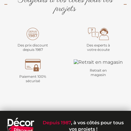
projets
Des prix discount
Des experts à
depuis 1987
votre écoute
Retrait en
magasin
Paiement 100%
sécurisé
Depuis 1987
, à vos côtés pour tous
vos projets !