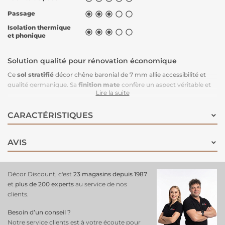
Passage





Isolation thermique





et phonique
Solution qualité pour rénovation économique
Ce
sol stratifié
décor chêne baronial de 7 mm allie accessibilité et
qualité germanique. Sa
finition mate
confère un aspect véritable et
Lire la suite
authentique à vos pièces, tandis que les
4 chanfreins
renforcent
l'effet plancher traditionnel.
CARACTÉRISTIQUES
Rapport qualité-prix optimal
AVIS
Parfait pour une rénovation à budget maîtrisé, ce
parquet stratifié
ne sacrifie rien à la qualité de fabrication. L'aspect mat naturel du
chêne naturel nuancé s'intègre harmonieusement dans tous les
Décor Discount, c'est
23 magasins depuis 1987
styles d'intérieur.
et
plus de 200 experts
au service de nos
clients.
Un r
evêtement de sol
économique qui combine esthétique soignée
et fiabilité allemande pour transformer vos espaces sans compromis
Besoin d’un conseil ?
sur la durabilité.
Notre service clients est à votre écoute pour