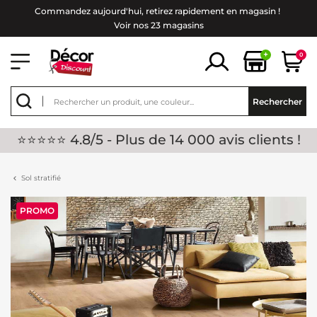
Commandez aujourd'hui, retirez rapidement en magasin !
Voir nos 23 magasins
+
0
Rechercher
⭐⭐⭐⭐⭐ 4.8/5 - Plus de 14 000 avis clients !
Sol stratifié
PROMO