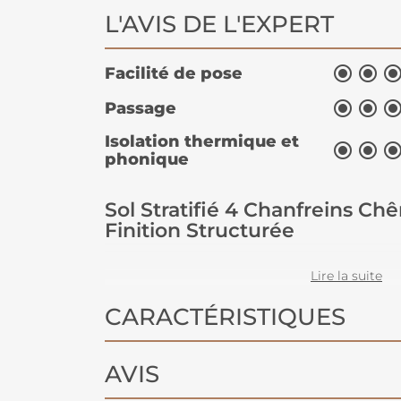
L'AVIS DE L'EXPERT


Facilité de pose


Passage
Isolation thermique et


phonique
Sol Stratifié 4 Chanfreins C
Finition Structurée
Ce
sol stratifié
décor chêne antique
Lire la suite
d'épaisseur
séduit par sa
finition s
CARACTÉRISTIQUES
fidèlement l'aspect d'un
véritable 
chanfreins
accentuent le relief de 
AVIS
élégance et authenticité à votre déc
une touche chaleureuse incomparab