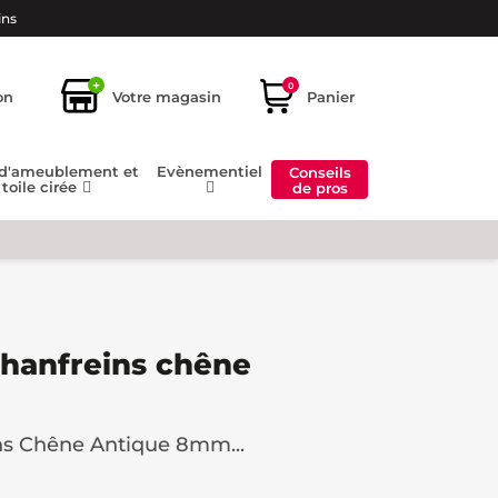
ins
+
0
on
Votre magasin
Panier
 d'ameublement et
Evènementiel
Conseils
toile cirée
de pros
 chanfreins chêne
eins Chêne Antique 8mm...