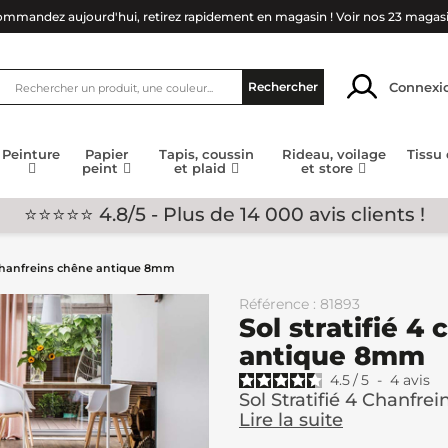
mmandez aujourd'hui, retirez rapidement en magasin !
Voir nos 23 magas
Connexi
Rechercher
Peinture
Papier
Tapis, coussin
Rideau, voilage
Tissu
peint
et plaid
et store
⭐⭐⭐⭐⭐ 4.8/5 - Plus de 14 000 avis clients !
4 chanfreins chêne antique 8mm
Référence : 81893
Sol stratifié 4
antique 8mm
4.5
/
5
-
4
avis
Sol Stratifié 4 Chanfr
Lire la suite