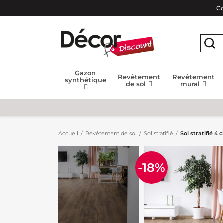
Co
Gazon
Revêtement
Revêtement
synthétique
de sol
mural
Accueil
Revêtement de sol
Sol stratifié
Sol stratifié 
-18%