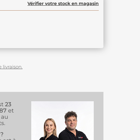
Vérifier votre stock en magasin
 livraison.
st
23
987
et
au
s.
 ?