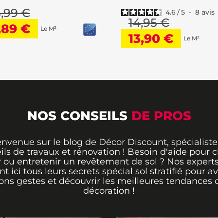
5,99 €
4.6
/
5
-
8
avis
14,95 €
,89 €
Le M²
13,90 €
Le M²
NOS CONSEILS
DE PROS
envenue sur le blog de Décor Discount, spécialiste
ils de travaux et rénovation ! Besoin d'aide pour ch
 ou entretenir un revêtement de sol ? Nos expert
nstallation
pour réussir
nt ici tous leurs secrets spécial sol stratifié pour av
ons gestes et découvrir les meilleures tendances 
décoration !