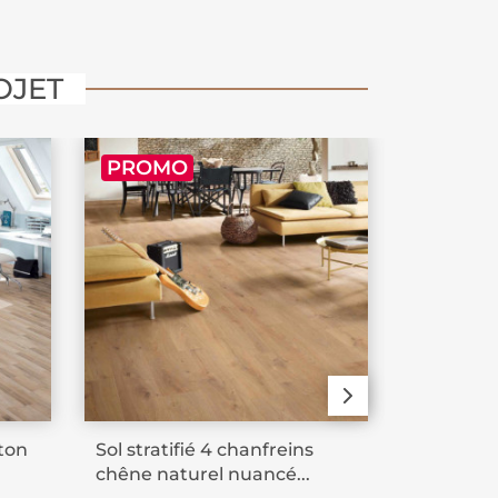
OJET
PROMO
PROM
 ton
Sol stratifié 4 chanfreins
Sol strat
chêne naturel nuancé...
12 mm