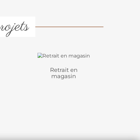
rojets
Retrait en
magasin