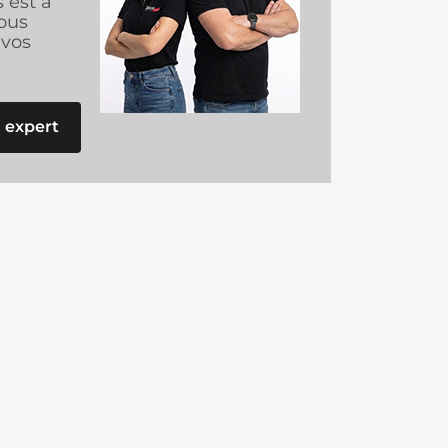
s est à
ous
vos
 expert