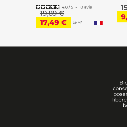
1
✓ Épaisseur 8 mm
4.8
/
5
-
10
avis
19,89 €
9
✓ Décor chêne antique Volcano
17,49 €
Le M²
✓ 4 chanfreins
✓ Finition structurée
✓ Protection micro-rayures
✓ Adapté fort trafic commercial
✓ Fabrication allemande
Bi
conse
poser
Retrouvez
nos conseils pratiques d'i
libère
b
votre projet.