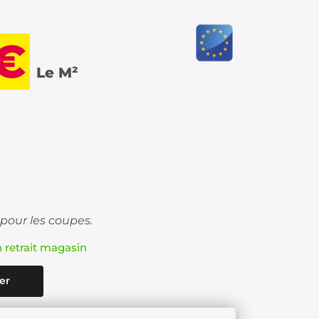
 €
Le M²
 pour les coupes.
n retrait magasin
er