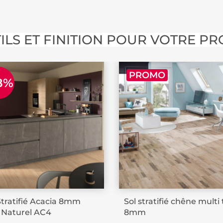
ous usages
ILS ET FINITION POUR VOTRE PR
supporte aisément le
itionnel comme en
PROMO
Sa
protection contre
8%
ilité exceptionnelle,
e après des années
nt allie performance
résultat à la fois
Stratifié Acacia 8mm
Sol stratifié chêne multi
 Naturel AC4
8mm