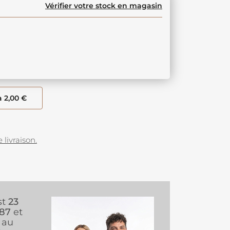
Vérifier votre stock en magasin
à 2,00 €
 livraison.
st
23
987
et
au