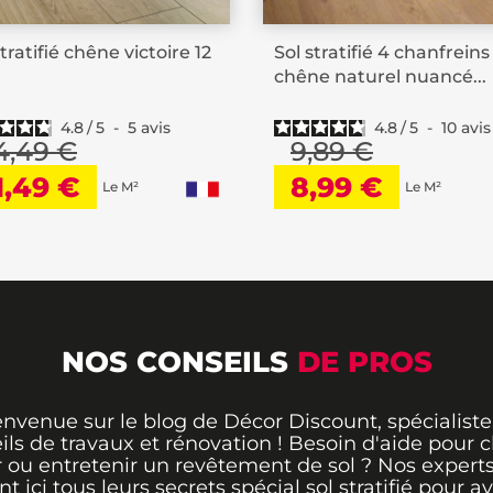
stratifié chêne victoire 12
Sol stratifié 4 chanfreins
rcial
chêne naturel nuancé...
aliste
4.8
/
5
-
5
avis
4.8
/
5
-
10
avis
4,49 €
9,89 €
1,49 €
8,99 €
Le M²
Le M²
uisine
NOS CONSEILS
DE PROS
envenue sur le blog de Décor Discount, spécialiste
ils de travaux et rénovation ! Besoin d'aide pour ch
 ou entretenir un revêtement de sol ? Nos expert
guide
comment poser
nt ici tous leurs secrets spécial sol stratifié pour av