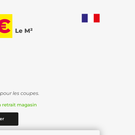
 €
Le M²
 pour les coupes.
n retrait magasin
er