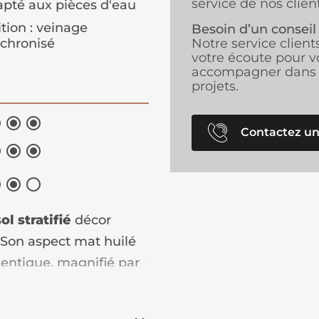
service de nos client
pté aux pièces d'eau
ition : veinage
Besoin d’un conseil
chronisé
Notre service client
votre écoute pour v
accompagner dans 
projets.



Contactez un






sol stratifié
décor
 Son aspect mat huilé
hentique, magnifié par
aque lame.