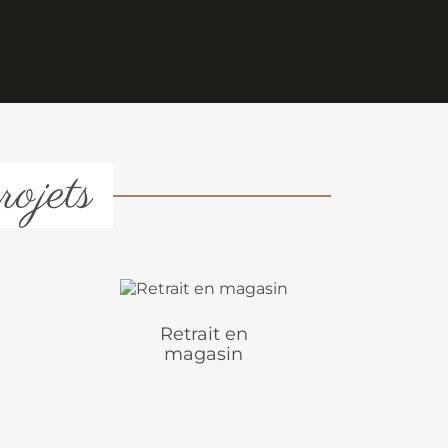
rojets
Retrait en
magasin