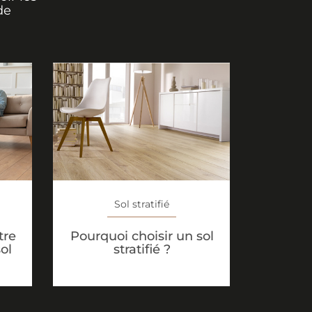
de
Sol stratifié
tre
Pourquoi choisir un sol
ol
stratifié ?