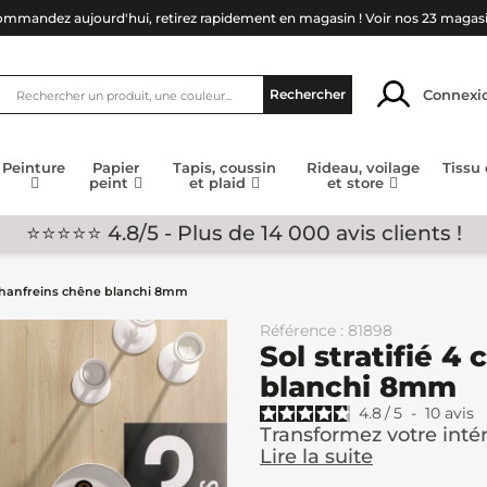
mmandez aujourd'hui, retirez rapidement en magasin !
Voir nos 23 magas
Connexi
Rechercher
Peinture
Papier
Tapis, coussin
Rideau, voilage
Tissu
peint
et plaid
et store
⭐⭐⭐⭐⭐ 4.8/5 - Plus de 14 000 avis clients !
4 chanfreins chêne blanchi 8mm
Référence : 81898
Sol stratifié 4
blanchi 8mm
4.8
/
5
-
10
avis
Transformez votre intér
Lire la suite