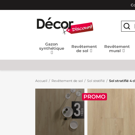
Co
Gazon
Revêtement
Revêtement
synthétique
de sol
mural
Accueil
Revêtement de sol
Sol stratifié
Sol stratifié 
PROMO