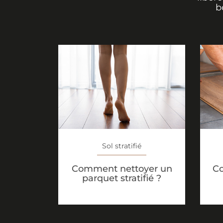
b
un sol stratifié.
Sol stratifié
Comment nettoyer un
Co
parquet stratifié ?