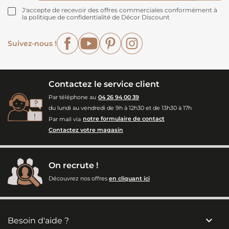
J'accepte de recevoir des offres commerciales conformément à
la politique de confidentialité de Décor Discount
Facebook
YouTube
Pinterest
Instagram
Suivez-nous !
Contactez le service client
Par téléphone au
04 26 94 00 39
du lundi au vendredi de 9h à 12h30 et de 13h30 à 17h
Par mail via
notre formulaire de contact
Contactez votre magasin
On recrute !
Découvrez nos offres
en cliquant ici

Besoin d'aide ?