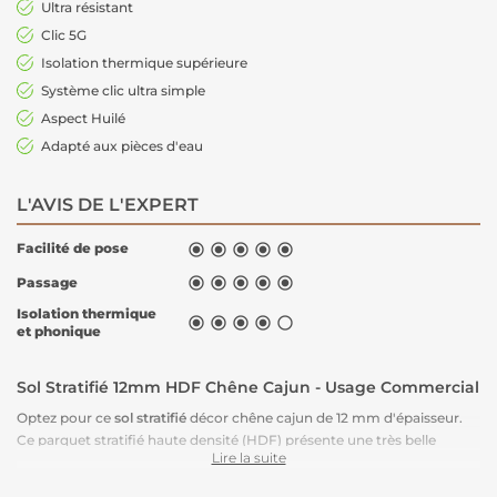
Ultra résistant
Clic 5G
Isolation thermique supérieure
Système clic ultra simple
Aspect Huilé
Adapté aux pièces d'eau
L'AVIS DE L'EXPERT
Facilité de pose





Passage





Isolation thermique





et phonique
Sol Stratifié 12mm HDF Chêne Cajun - Usage Commercial
Optez pour ce
sol stratifié
décor chêne cajun de 12 mm d'épaisseur.
Ce parquet stratifié haute densité (HDF) présente une très belle
Lire la suite
finesse de décor. Ses 4 chanfreins apportent une véritable
authenticité à ce revêtement de sol. L'aspect veinage suit