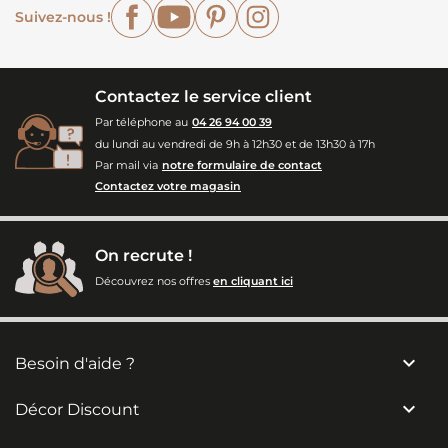
Facebook
YouTube
Pinterest
Instagram
Suivez-nous !
Contactez le service client
Par téléphone au
04 26 94 00 39
du lundi au vendredi de 9h à 12h30 et de 13h30 à 17h
Par mail via
notre formulaire de contact
Contactez votre magasin
On recrute !
Découvrez nos offres
en cliquant ici

Besoin d'aide ?

Décor Discount