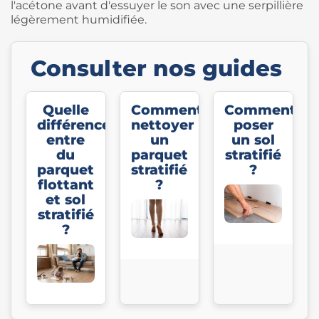
l'acétone avant d'essuyer le son avec une serpillière
légèrement humidifiée.
Consulter nos guides
Quelle
Comment
Comment
différence
nettoyer
poser
entre
un
un sol
du
parquet
stratifié
parquet
stratifié
?
flottant
?
et sol
stratifié
?