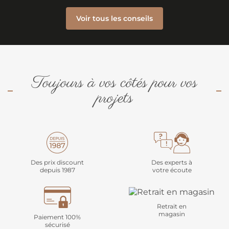
Voir tous les conseils
Toujours à vos côtés pour vos
projets
Des prix discount
Des experts à
depuis 1987
votre écoute
Retrait en
magasin
Paiement 100%
sécurisé