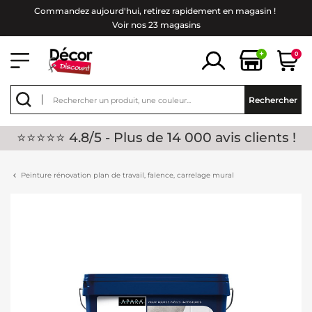
Commandez aujourd'hui, retirez rapidement en magasin !
Voir nos 23 magasins
+
0
Rechercher
⭐⭐⭐⭐⭐ 4.8/5 - Plus de 14 000 avis clients !
Peinture rénovation plan de travail, faïence, carrelage mural