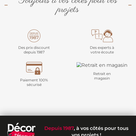
Toujours à vos côtés pour vos
projets
Des prix discount
Des experts à
depuis 1987
votre écoute
Retrait en
magasin
Paiement 100%
sécurisé
Depuis 1987
, à vos côtés pour tous
vos projets !