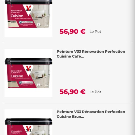
56,90 €
Le Pot
Peinture V33 Rénovation Perfection
Cuisine Café...
56,90 €
Le Pot
Peinture V33 Rénovation Perfection
Cuisine Brun...