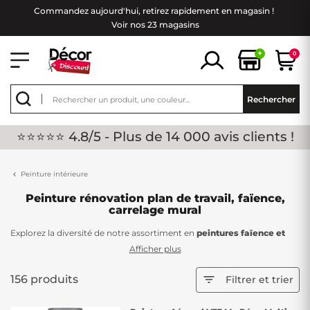
Commandez aujourd'hui, retirez rapidement en magasin !
Voir nos 23 magasins
+
0
Rechercher
⭐⭐⭐⭐⭐ 4.8/5 - Plus de 14 000 avis clients !
Peinture intérieure
Peinture rénovation plan de travail, faïence,
carrelage mural
Explorez la diversité de notre assortiment en
peintures faïence et
carrelage mural
chez Décor Discount, une solution pratique pour
Afficher plus
rafraîchir l'apparence des carreaux de votre salle de bain ou de votre
cuisine sans engager de
gros travaux
.
156 produits

Filtrer et trier
Offrant une alternative rapide et économique, notre sélection de