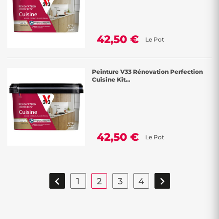
42,50 €
Le Pot
Peinture V33 Rénovation Perfection
Cuisine Kit...
42,50 €
Le Pot


1
2
3
4