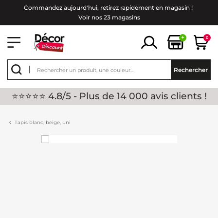
Commandez aujourd'hui, retirez rapidement en magasin !
Voir nos 23 magasins
+
0
Rechercher
⭐⭐⭐⭐⭐ 4.8/5 - Plus de 14 000 avis clients !
Tapis blanc, beige, uni