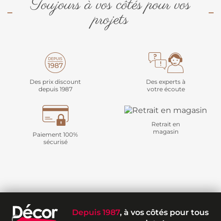
Toujours à vos côtés pour vos
projets
Des prix discount
Des experts à
depuis 1987
votre écoute
Retrait en
magasin
Paiement 100%
sécurisé
Depuis 1987
, à vos côtés pour tous