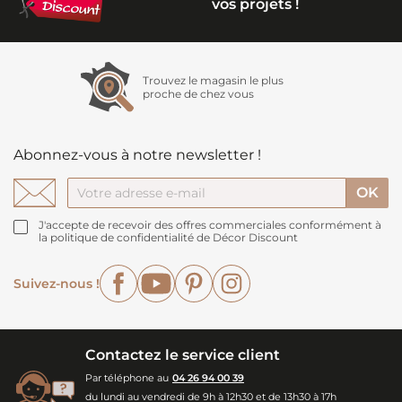
vos projets !
Trouvez le magasin le plus
proche de chez vous
Abonnez-vous à notre newsletter !
J'accepte de recevoir des offres commerciales conformément à
la politique de confidentialité de Décor Discount
Facebook
YouTube
Pinterest
Instagram
Suivez-nous !
Contactez le service client
Par téléphone au
04 26 94 00 39
du lundi au vendredi de 9h à 12h30 et de 13h30 à 17h