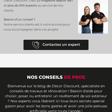
Décor Discount, c'est
23 magasins depuis 1987
et
plus de 200 experts
au service de nos
clients.
Besoin d’un conseil ?
Notre service clients est à votre écoute pour
vous accompagner dans vos projets.
Contactez un expert
NOS CONSEILS
DE PROS
Bienvenue sur le blog de Décor Discount, spécialiste en
conseils de travaux et rénovation ! Besoin d'aide pour
choisir, poser ou entretenir un revêtement de sol extérieur
? Nos experts vous libèrent ici tous leurs secrets spécial
gazon pour avoir les bons gestes et avoir une jolie pelouse
artificielle verte toute l'année !