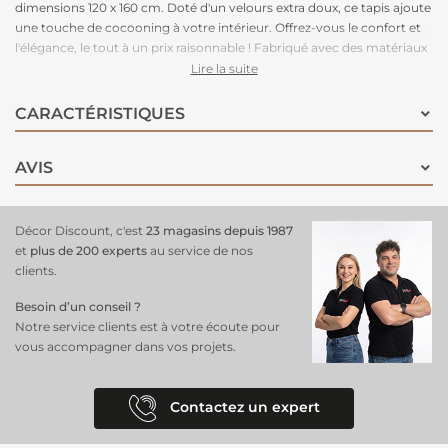
dimensions 120 x 160 cm. Doté d'un velours extra doux, ce tapis ajoute
une touche de cocooning à votre intérieur. Offrez-vous le confort et
l'élégance, le tout à un prix raisonnable ! Fabriqué avec des matériaux
de haute qualité, ce tapis offre un confort moelleux sous vos pieds.
Lire la suite
Parfait pour créer une atmosphère accueillante dans votre lieu de vie.
Un simple passage à l'aspirateur suffit pour le maintenir en parfait
CARACTÉRISTIQUES
état.
AVIS
Décor Discount, c'est
23 magasins depuis 1987
et
plus de 200 experts
au service de nos
clients.
Besoin d’un conseil ?
Notre service clients est à votre écoute pour
vous accompagner dans vos projets.
Contactez un expert