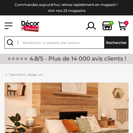
Commandez aujourd'hui, retirez rapidement en magasin !
Voir nos 23 magasins
+
0
Rechercher
⭐⭐⭐⭐⭐ 4.8/5 - Plus de 14 000 avis clients !
Tapis blanc, beige, uni