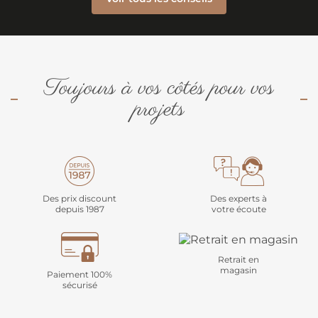
Toujours à vos côtés pour vos
projets
Des prix discount
Des experts à
depuis 1987
votre écoute
Retrait en
magasin
Paiement 100%
sécurisé