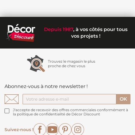
Depuis 1987
, à vos côtés pour tous
vos projets !
Trouvez le magasin le plus
proche de chez vous
Abonnez-vous à notre newsletter !
J'accepte de recevoir des offres commerciales conformément à
la politique de confidentialité de Décor Discount
Facebook
YouTube
Pinterest
Instagram
Suivez-nous !