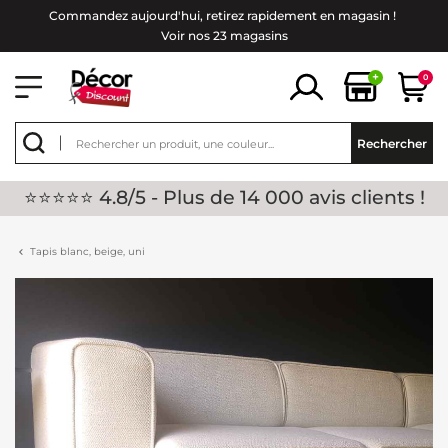
Commandez aujourd'hui, retirez rapidement en magasin !
Voir nos 23 magasins
+
0
Rechercher
⭐⭐⭐⭐⭐ 4.8/5 - Plus de 14 000 avis clients !
Tapis blanc, beige, uni