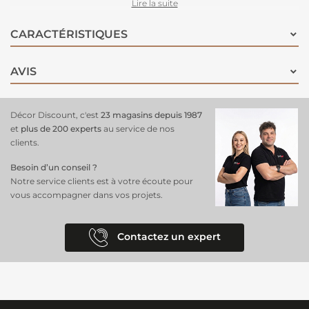
Fabriqué à partir de laine naturelle de première qualité, ce tapis offre
Lire la suite
non seulement un confort supérieur sous les pieds, mais aussi une
bonne durabilité. Pour une atmosphère accueillante et cosy.
CARACTÉRISTIQUES
AVIS
Décor Discount, c'est
23 magasins depuis 1987
et
plus de 200 experts
au service de nos
clients.
Besoin d’un conseil ?
Notre service clients est à votre écoute pour
vous accompagner dans vos projets.
Contactez un expert