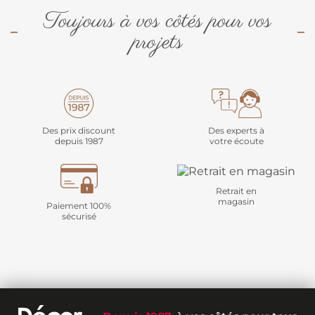
Toujours à vos côtés pour vos
projets
Des prix discount
Des experts à
depuis 1987
votre écoute
Retrait en
magasin
Paiement 100%
sécurisé