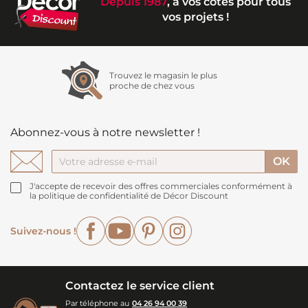
Depuis 1987
, à vos côtés pour tous
vos projets !
Trouvez le magasin le plus
proche de chez vous
Abonnez-vous à notre newsletter !
J'accepte de recevoir des offres commerciales conformément à
la politique de confidentialité de Décor Discount
Facebook
YouTube
Pinterest
Instagram
Suivez-nous !
Contactez le service client
Par téléphone au
04 26 94 00 39