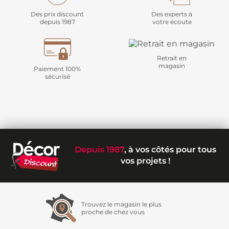
Des prix discount
Des experts à
depuis 1987
votre écoute
Retrait en
magasin
Paiement 100%
sécurisé
Depuis 1987
, à vos côtés pour tous
vos projets !
Trouvez le magasin le plus
proche de chez vous