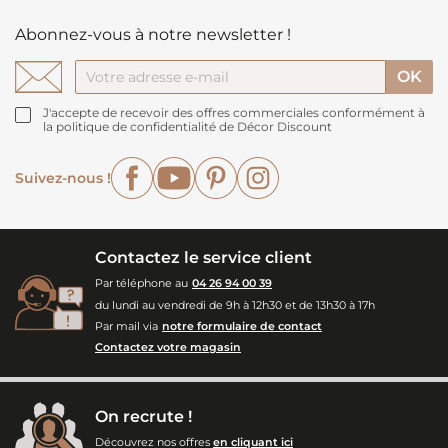
Abonnez-vous à notre newsletter !
J'accepte de recevoir des offres commerciales conformément à
la politique de confidentialité de Décor Discount
Facebook
YouTube
Pinterest
Instagram
Suivez-nous !
Contactez le service client
Par téléphone au
04 26 94 00 39
du lundi au vendredi de 9h à 12h30 et de 13h30 à 17h
Par mail via
notre formulaire de contact
Contactez votre magasin
On recrute !
Découvrez nos offres
en cliquant ici